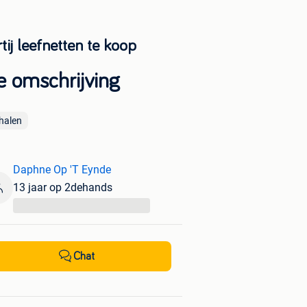
tij leefnetten te koop
e omschrijving
halen
Daphne Op 'T Eynde
13 jaar op 2dehands
...
Chat