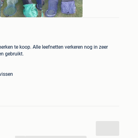
erken te koop. Alle leefnetten verkeren nog in zeer
en gebruikt.
vissen
 verkrijgbaar
 de volledige partij is een mooie pakketprijs
bericht.