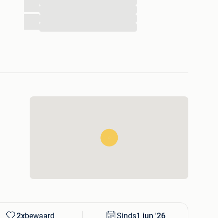
...
...
...
...
2x
bewaard
Sinds
1 jun '26