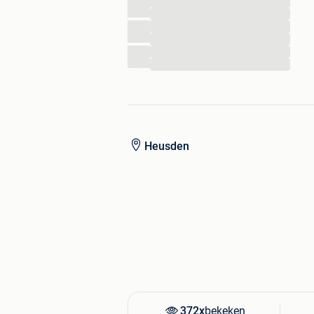
...
...
...
...
...
...
Heusden
372x
bekeken