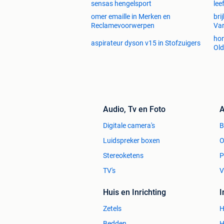
sensas hengelsport
lee
omer emaille in Merken en
bri
Reclamevoorwerpen
Va
hon
aspirateur dyson v15 in Stofzuigers
Old
Audio, Tv en Foto
A
Digitale camera's
Luidspreker boxen
O
Stereoketens
P
TV's
V
Huis en Inrichting
Zetels
H
Bedden
H