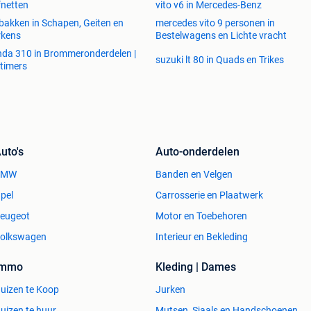
fnetten
vito v6 in Mercedes-Benz
jbakken in Schapen, Geiten en
mercedes vito 9 personen in
rkens
Bestelwagens en Lichte vracht
da 310 in Brommeronderdelen |
suzuki lt 80 in Quads en Trikes
timers
uto's
Auto-onderdelen
BMW
Banden en Velgen
pel
Carrosserie en Plaatwerk
eugeot
Motor en Toebehoren
olkswagen
Interieur en Bekleding
Immo
Kleding | Dames
uizen te Koop
Jurken
uizen te huur
Mutsen, Sjaals en Handschoenen