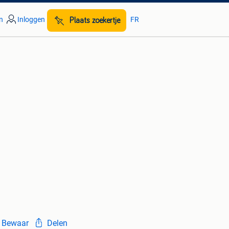
n
Inloggen
FR
Plaats zoekertje
Bewaar
Delen