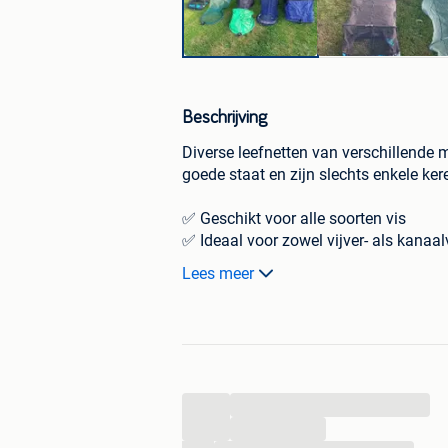
Beschrijving
Diverse leefnetten van verschillende m
goede staat en zijn slechts enkele ker
✅ Geschikt voor alle soorten vis
✅ Ideaal voor zowel vijver- als kanaal
✅ Stevig en goed onderhouden
Lees meer
✅ Zowel afzonderlijk als in één pakket
💰 Prijs: €25 per stuk
Bij aankoop van meerdere leefnetten of
bespreekbaar.
...
Interesse of vragen? Stuur gerust een 
...