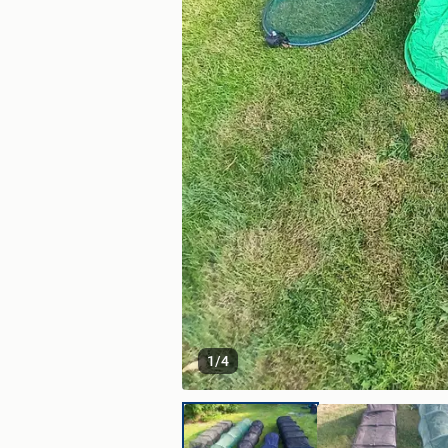
1
/
4