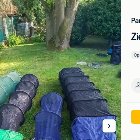
Par
Zi
Op