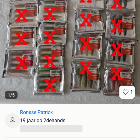
1
1
/
5
Ronsse Patrick
19 jaar op 2dehands
...