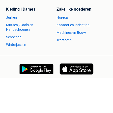
Kleding | Dames
Zakelijke goederen
Jurken
Horeca
Mutsen, Sjaals en
Kantoor en Inrichting
Handschoenen
Machines en Bouw
Schoenen
Tractoren
Winterjassen
2dehands Zakelijk
Veilig en Succesvol
Help en info
Voorwaarden
Privacyverklaring
Cookiebeleid