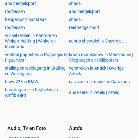
abu hengelsport
shads
roofvissen
abu hengelsport
hengelsport kunstaas
shads
roofvissen
reel hengelsport
winkel rekken in Kantoor en
Winkelinrichting | Winkel en
cabrio chevrolet in Chevrolet
Inventaris
voetbal poppetjes in Poppetjes en
kraan modelbouw in Modelbouw |
Figuurtjes
Vliegtuigen en Helikopters
stalling en weidegang in Stalling
verstreken in Antiek | Overige
en Weidegang
Antiek
bmw 728 in BMW
caravan met mover in Caravans
baardagame in Reptielen en
oude zetel in Zetels | Zetels
Amfibie�n
Audio, Tv en Foto
Auto's