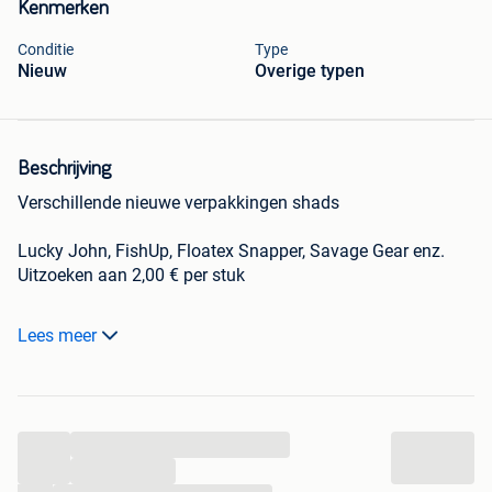
Kenmerken
Conditie
Type
Nieuw
Overige typen
Beschrijving
Verschillende nieuwe verpakkingen shads
Lucky John, FishUp, Floatex Snapper, Savage Gear enz.
Uitzoeken aan 2,00 € per stuk
Kijk ook eens bij mijn andere zoekertjes
Lees meer
Verzenden kan op kosten van de koper.
...
...