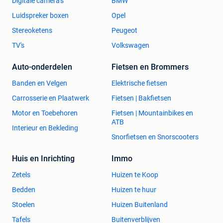
Digitale camera's
BMW
Luidspreker boxen
Opel
Stereoketens
Peugeot
TV's
Volkswagen
Auto-onderdelen
Fietsen en Brommers
Banden en Velgen
Elektrische fietsen
Carrosserie en Plaatwerk
Fietsen | Bakfietsen
Motor en Toebehoren
Fietsen | Mountainbikes en
ATB
Interieur en Bekleding
Snorfietsen en Snorscooters
Huis en Inrichting
Immo
Zetels
Huizen te Koop
Bedden
Huizen te huur
Stoelen
Huizen Buitenland
Tafels
Buitenverblijven