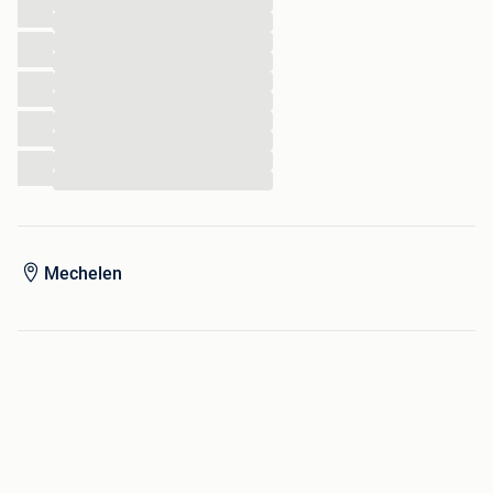
...
...
...
...
...
...
...
...
...
...
Mechelen