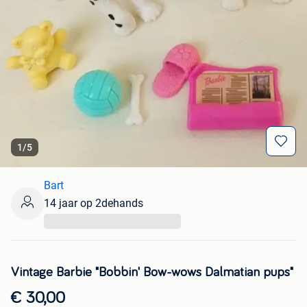
1
/
5
Bart
14 jaar op 2dehands
...
Vintage Barbie "Bobbin' Bow-wows Dalmatian pups"
€ 30,00