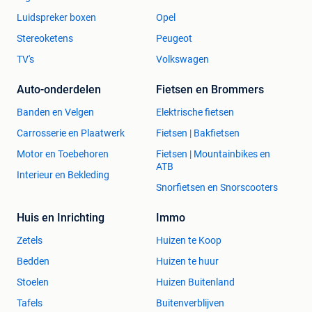
Luidspreker boxen
Opel
Stereoketens
Peugeot
TV's
Volkswagen
Auto-onderdelen
Fietsen en Brommers
Banden en Velgen
Elektrische fietsen
Carrosserie en Plaatwerk
Fietsen | Bakfietsen
Motor en Toebehoren
Fietsen | Mountainbikes en
ATB
Interieur en Bekleding
Snorfietsen en Snorscooters
Huis en Inrichting
Immo
Zetels
Huizen te Koop
Bedden
Huizen te huur
Stoelen
Huizen Buitenland
Tafels
Buitenverblijven