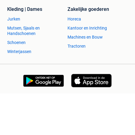
Kleding | Dames
Zakelijke goederen
Jurken
Horeca
Mutsen, Sjaals en
Kantoor en Inrichting
Handschoenen
Machines en Bouw
Schoenen
Tractoren
Winterjassen
2dehands Zakelijk
Veilig en Succesvol
Help en info
Voorwaarden
Privacyverklaring
Cookiebeleid