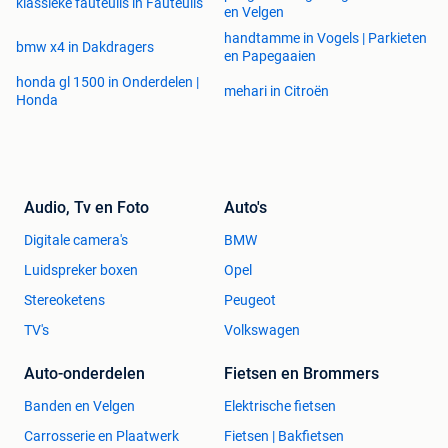
klassieke fauteuils in Fauteuils
en Velgen
handtamme in Vogels | Parkieten
bmw x4 in Dakdragers
en Papegaaien
honda gl 1500 in Onderdelen |
mehari in Citroën
Honda
Audio, Tv en Foto
Auto's
Digitale camera's
BMW
Luidspreker boxen
Opel
Stereoketens
Peugeot
TV's
Volkswagen
Auto-onderdelen
Fietsen en Brommers
Banden en Velgen
Elektrische fietsen
Carrosserie en Plaatwerk
Fietsen | Bakfietsen