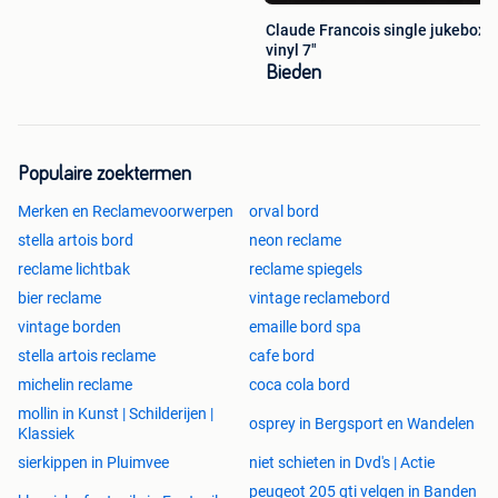
Claude Francois single jukebox
vinyl 7"
Bieden
Populaire zoektermen
Merken en Reclamevoorwerpen
orval bord
stella artois bord
neon reclame
reclame lichtbak
reclame spiegels
bier reclame
vintage reclamebord
vintage borden
emaille bord spa
stella artois reclame
cafe bord
michelin reclame
coca cola bord
mollin in Kunst | Schilderijen |
osprey in Bergsport en Wandelen
Klassiek
sierkippen in Pluimvee
niet schieten in Dvd's | Actie
peugeot 205 gti velgen in Banden