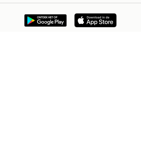
2dehands Zakelijk
Veilig en Succesvol
Help en info
Voorwaarden
Privacyverklaring
Cookiebeleid
Privacyvoorkeuren
Over 2dehands
Adevinta
Sitemap
2dehands is niet aansprakelijk voor (gevolg)schade die voortkomt
uit het gebruik van deze site, dan wel uit fouten of ontbrekende