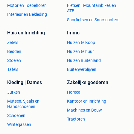
Motor en Toebehoren
Fietsen | Mountainbikes en
ATB
Interieur en Bekleding
Snorfietsen en Snorscooters
Huis en Inrichting
Immo
Zetels
Huizen te Koop
Bedden
Huizen te huur
Stoelen
Huizen Buitenland
Tafels
Buitenverblijven
Kleding | Dames
Zakelijke goederen
Jurken
Horeca
Mutsen, Sjaals en
Kantoor en Inrichting
Handschoenen
Machines en Bouw
Schoenen
Tractoren
Winterjassen