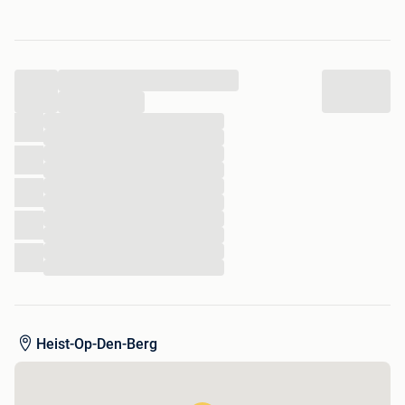
Weg wegens dubbel in de collectie.
Zie ook onze andere zoekertjes.
...
...
...
...
...
...
...
...
...
...
...
...
Heist-Op-Den-Berg