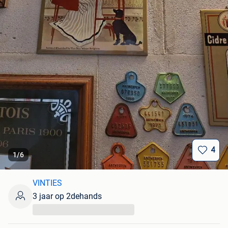
4
1
/
6
VINTIES
3 jaar op 2dehands
...