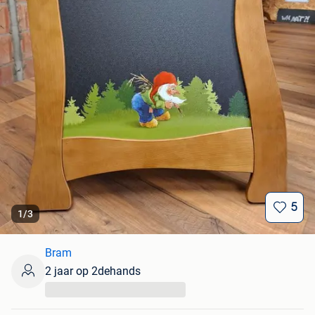
5
1
/
3
Bram
2 jaar op 2dehands
...