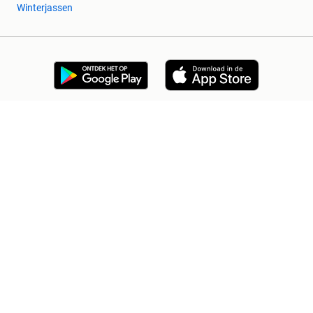
Winterjassen
2dehands Zakelijk
Veilig en Succesvol
Help en info
Voorwaarden
Privacyverklaring
Cookiebeleid
Privacyvoorkeuren
Over 2dehands
Adevinta
Sitemap