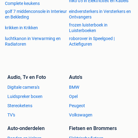
niko 05 in Elektriciteit en Kabels
Complete keukens
golf 7 middenconsole in Interieur
eindversterkers in Versterkers en
en Bekleding
Ontvangers
frozen luisterboek in
krikken in Krikken
Luisterboeken
luchtkanon in Verwarming en
roborover in Speelgoed |
Radiatoren
Actiefiguren
Audio, Tv en Foto
Auto's
Digitale camera's
BMW
Luidspreker boxen
Opel
Stereoketens
Peugeot
TV's
Volkswagen
Auto-onderdelen
Fietsen en Brommers