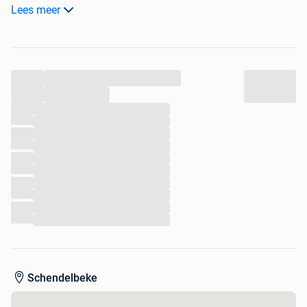
Enkel af te halen.
Lees meer
Bekijk gerust ook eens mijn andere zoekertjes.
...
...
...
...
...
...
...
...
...
...
...
...
Schendelbeke