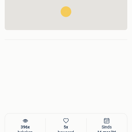
396x
5x
Sinds