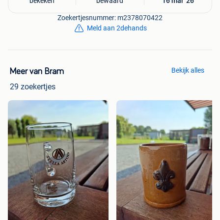
bekeken
bewaard
16 mar '26
Zoekertjesnummer: m2378070422
Meld aan 2dehands
Bekijk alles
Meer van Bram
29 zoekertjes