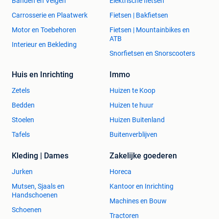
Banden en Velgen
Elektrische fietsen
Carrosserie en Plaatwerk
Fietsen | Bakfietsen
Motor en Toebehoren
Fietsen | Mountainbikes en
ATB
Interieur en Bekleding
Snorfietsen en Snorscooters
Huis en Inrichting
Immo
Zetels
Huizen te Koop
Bedden
Huizen te huur
Stoelen
Huizen Buitenland
Tafels
Buitenverblijven
Kleding | Dames
Zakelijke goederen
Jurken
Horeca
Mutsen, Sjaals en
Kantoor en Inrichting
Handschoenen
Machines en Bouw
Schoenen
Tractoren