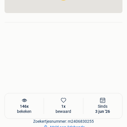
146x
1x
Sinds
bekeken
bewaard
3 jun '26
Zoekertjesnummer: m2406830255