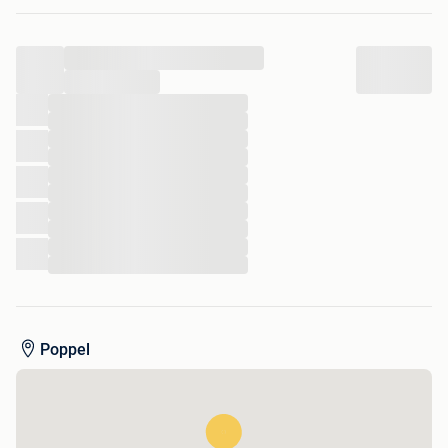
Goldorak groot formaat buste beeld
...
...
...
...
...
...
...
...
...
...
...
...
Poppel