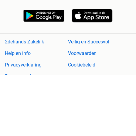
2dehands Zakelijk
Veilig en Succesvol
Help en info
Voorwaarden
Privacyverklaring
Cookiebeleid
Privacyvoorkeuren
Over 2dehands
Adevinta
Sitemap
2dehands is niet aansprakelijk voor (gevolg)schade die voortkomt
uit het gebruik van deze site, dan wel uit fouten of ontbrekende