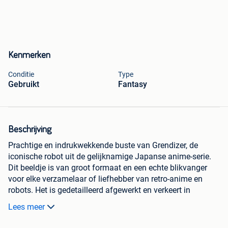
Kenmerken
Conditie
Type
Gebruikt
Fantasy
Beschrijving
Prachtige en indrukwekkende buste van Grendizer, de
iconische robot uit de gelijknamige Japanse anime-serie.
Dit beeldje is van groot formaat en een echte blikvanger
voor elke verzamelaar of liefhebber van retro-anime en
robots. Het is gedetailleerd afgewerkt en verkeert in
uitstekende staat. Perfect voor in een mancave,
Lees meer
woonkamer of als uniek decoratiestuk. Een must-have voor
fans van Grendizer!