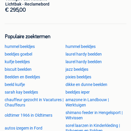
Lichtbak - Reclamebord
€ 295,00
Populaire zoektermen
hummel beeldjes
hummel beeldjes
beeldjes goebel
laurel hardy beelden
kuifje beeldjes
laurel hardy beelden
biscuit beelden
jazz beeldjes
Beelden en Beeldjes
pixies beeldjes
beeld kuifje
dikke en dunne beelden
sarah kay beeldjes
beeldjes ieper
chauffeur gezocht in Vacatures |
amazone in Landbouw |
Chauffeurs
Werktuigen
shimano feeder in Hengelsport |
oldtimer 1966 in Oldtimers
Witvissen
sorel laarzen in Kinderkleding |
autos izegem in Ford
Schoenen en Sokken