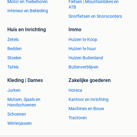
Motor en Toebehoren
Fietsen | Mountainbikes en
ATB
Interieur en Bekleding
Snorfietsen en Snorscooters
Huis en Inrichting
Immo
Zetels
Huizen te Koop
Bedden
Huizen te huur
Stoelen
Huizen Buitenland
Tafels
Buitenverblijven
Kleding | Dames
Zakelijke goederen
Jurken
Horeca
Mutsen, Sjaals en
Kantoor en Inrichting
Handschoenen
Machines en Bouw
Schoenen
Tractoren
Winterjassen