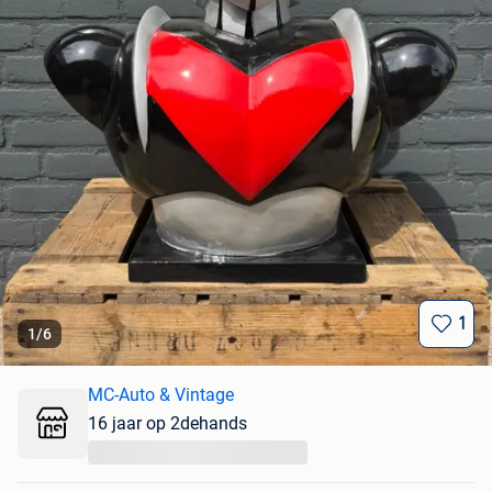
1
1
/
6
MC-Auto & Vintage
16 jaar op 2dehands
...