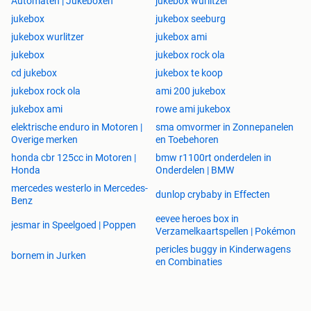
Automaten | Jukeboxen
jukebox wurlitzer
jukebox
jukebox seeburg
jukebox wurlitzer
jukebox ami
jukebox
jukebox rock ola
cd jukebox
jukebox te koop
jukebox rock ola
ami 200 jukebox
jukebox ami
rowe ami jukebox
elektrische enduro in Motoren |
sma omvormer in Zonnepanelen
Overige merken
en Toebehoren
honda cbr 125cc in Motoren |
bmw r1100rt onderdelen in
Honda
Onderdelen | BMW
mercedes westerlo in Mercedes-
dunlop crybaby in Effecten
Benz
eevee heroes box in
jesmar in Speelgoed | Poppen
Verzamelkaartspellen | Pokémon
pericles buggy in Kinderwagens
bornem in Jurken
en Combinaties