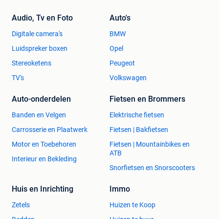
Audio, Tv en Foto
Auto's
Digitale camera's
BMW
Luidspreker boxen
Opel
Stereoketens
Peugeot
TV's
Volkswagen
Auto-onderdelen
Fietsen en Brommers
Banden en Velgen
Elektrische fietsen
Carrosserie en Plaatwerk
Fietsen | Bakfietsen
Motor en Toebehoren
Fietsen | Mountainbikes en
ATB
Interieur en Bekleding
Snorfietsen en Snorscooters
Huis en Inrichting
Immo
Zetels
Huizen te Koop