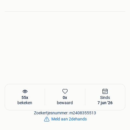
Vrijdag
(In het weekend wordt er niks verzonden)
Lees onze voorwaarden!!
Alle onderdelen worden verkocht als niet werkend of niet
getest, tenzij vermeld dat het getest is. Wij geven geen
garantie !!
Wij zijn van Maandag t/m Vrijdag van 09.00 /17.00 uur
(Via mail bereikbaar)
55x
0x
Sinds
bekeken
bewaard
7 jun '26
Zoekertjesnummer: m2408355513
Meld aan 2dehands