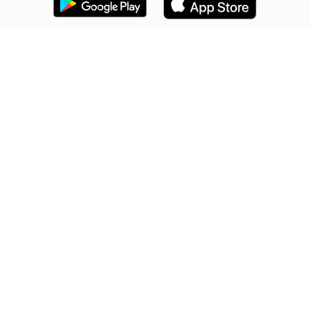
2dehands Zakelijk
Veilig en Succesvol
Help en info
Voorwaarden
Privacyverklaring
Cookiebeleid
Privacyvoorkeuren
Over 2dehands
Adevinta
Sitemap
2dehands is niet aansprakelijk voor (gevolg)schade die voortkomt
uit het gebruik van deze site, dan wel uit fouten of ontbrekende
functionaliteiten op deze site.
Copyright © 2026 Marktplaats B.V. Alle rechten voorbehouden.