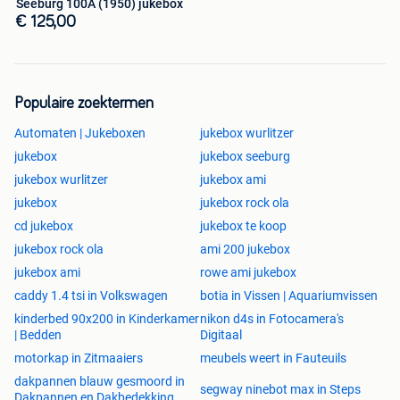
Seeburg 100A (1950) jukebox
€ 125,00
Populaire zoektermen
Automaten | Jukeboxen
jukebox wurlitzer
jukebox
jukebox seeburg
jukebox wurlitzer
jukebox ami
jukebox
jukebox rock ola
cd jukebox
jukebox te koop
jukebox rock ola
ami 200 jukebox
jukebox ami
rowe ami jukebox
caddy 1.4 tsi in Volkswagen
botia in Vissen | Aquariumvissen
kinderbed 90x200 in Kinderkamer
nikon d4s in Fotocamera's
| Bedden
Digitaal
motorkap in Zitmaaiers
meubels weert in Fauteuils
dakpannen blauw gesmoord in
segway ninebot max in Steps
Dakpannen en Dakbedekking