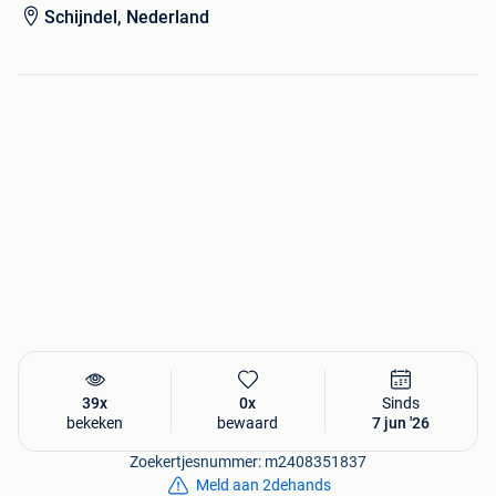
Schijndel, Nederland
De webshop wordt dagelijks bijgewerkt en is uptodate !!!
Wij zijn van maandag t/m zaterdag (Bereikbaar via mail)
09.00/ 17.00 uur
39x
0x
Sinds
bekeken
bewaard
7 jun '26
Zoekertjesnummer: m2408351837
Meld aan 2dehands