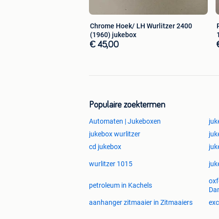
Chrome Hoek/ LH Wurlitzer 2400
(1960) jukebox
€ 45,00
Populaire zoektermen
Automaten | Jukeboxen
juk
jukebox wurlitzer
juk
cd jukebox
juk
wurlitzer 1015
juk
oxf
petroleum in Kachels
Da
aanhanger zitmaaier in Zitmaaiers
exc