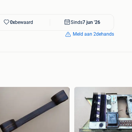
et werkend of niet getest, tenzij vermeld dat het getest
0x
bewaard
Sinds
7 jun '26
 09.00 /17.00 uur
Meld aan 2dehands