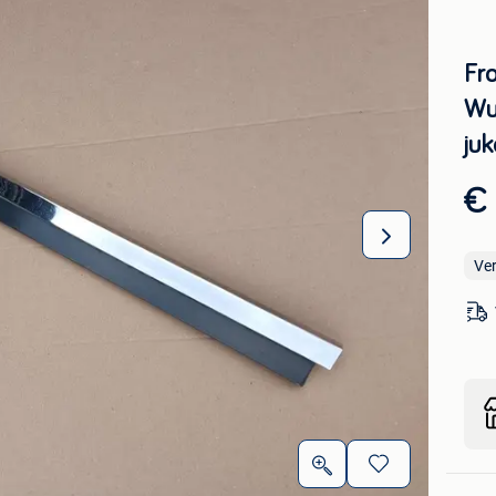
Fr
Wu
ju
€
Ve