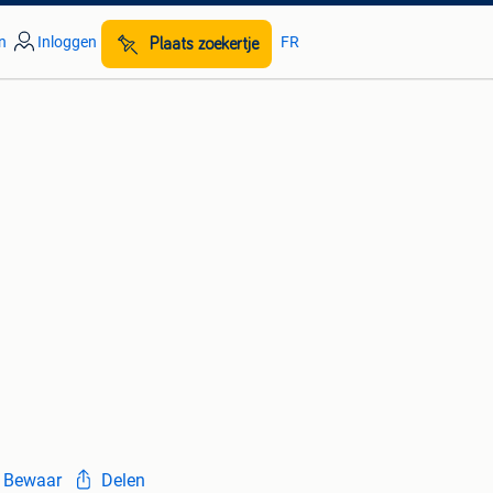
n
Inloggen
FR
Plaats zoekertje
Bewaar
Delen