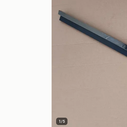
1
/
5