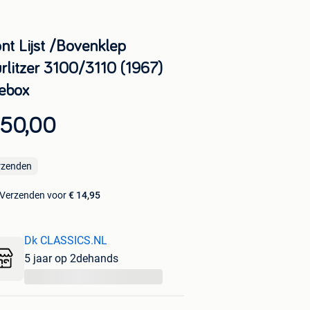
ont Lijst /Bovenklep
rlitzer 3100/3110 (1967)
kebox
 50,00
rzenden
Verzenden voor
€ 14,95
Dk CLASSICS.NL
5 jaar op 2dehands
...