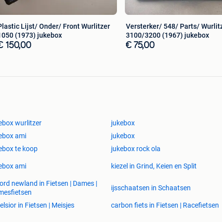
Plastic Lijst/ Onder/ Front Wurlitzer
Versterker/ 548/ Parts/ Wurlit
1050 (1973) jukebox
3100/3200 (1967) jukebox
€ 150,00
€ 75,00
ebox wurlitzer
jukebox
ebox ami
jukebox
ebox te koop
jukebox rock ola
ebox ami
kiezel in Grind, Keien en Split
ord newland in Fietsen | Dames |
ijsschaatsen in Schaatsen
mesfietsen
elsior in Fietsen | Meisjes
carbon fiets in Fietsen | Racefietsen