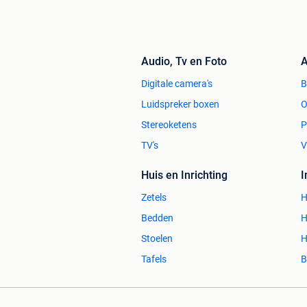
Audio, Tv en Foto
A
Digitale camera's
Luidspreker boxen
O
Stereoketens
P
TV's
V
Huis en Inrichting
Zetels
H
Bedden
H
Stoelen
H
Tafels
B