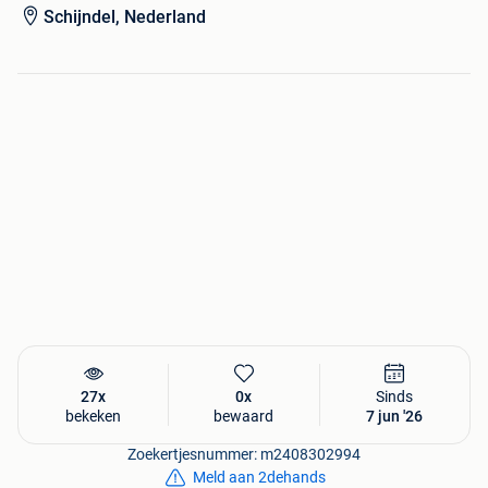
Schijndel, Nederland
Wij verzenden alleen op werkdagen van Maandag t/m
Vrijdag
(In het weekend wordt er niks verzonden)
Lees onze voorwaarden!!
Alle onderdelen worden verkocht als niet werkend of niet
getest, tenzij vermeld dat het getest is. Wij geven geen
garantie !!
Wij zijn van Maandag t/m Vrijdag van 09.00 /17.00 uur
(Via mail bereikbaar)
27x
0x
Sinds
bekeken
bewaard
7 jun '26
Zoekertjesnummer: m2408302994
Meld aan 2dehands