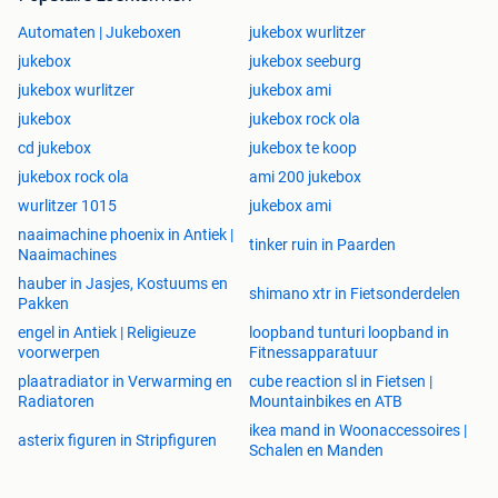
Automaten | Jukeboxen
jukebox wurlitzer
jukebox
jukebox seeburg
jukebox wurlitzer
jukebox ami
jukebox
jukebox rock ola
cd jukebox
jukebox te koop
jukebox rock ola
ami 200 jukebox
wurlitzer 1015
jukebox ami
naaimachine phoenix in Antiek |
tinker ruin in Paarden
Naaimachines
hauber in Jasjes, Kostuums en
shimano xtr in Fietsonderdelen
Pakken
engel in Antiek | Religieuze
loopband tunturi loopband in
voorwerpen
Fitnessapparatuur
plaatradiator in Verwarming en
cube reaction sl in Fietsen |
Radiatoren
Mountainbikes en ATB
ikea mand in Woonaccessoires |
asterix figuren in Stripfiguren
Schalen en Manden