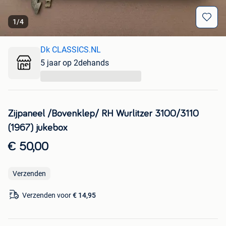
1
/
4
Dk CLASSICS.NL
5 jaar op 2dehands
...
Zijpaneel /Bovenklep/ RH Wurlitzer 3100/3110
(1967) jukebox
€ 50,00
Verzenden
Verzenden voor
€ 14,95