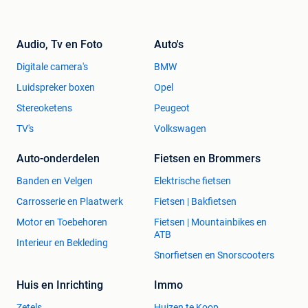
Audio, Tv en Foto
Auto's
Digitale camera's
BMW
Luidspreker boxen
Opel
Stereoketens
Peugeot
TV's
Volkswagen
Auto-onderdelen
Fietsen en Brommers
Banden en Velgen
Elektrische fietsen
Carrosserie en Plaatwerk
Fietsen | Bakfietsen
Motor en Toebehoren
Fietsen | Mountainbikes en
ATB
Interieur en Bekleding
Snorfietsen en Snorscooters
Huis en Inrichting
Immo
Zetels
Huizen te Koop