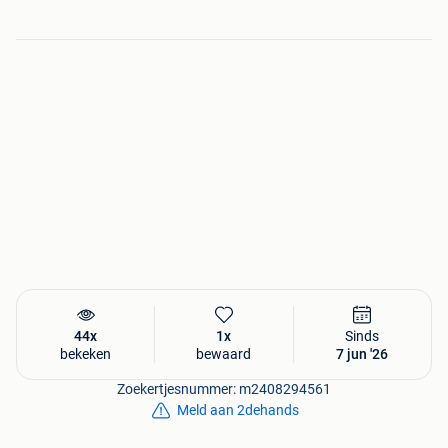
(Via mail bereikbaar)
44x
1x
Sinds
bekeken
bewaard
7 jun '26
Zoekertjesnummer: m2408294561
Meld aan 2dehands