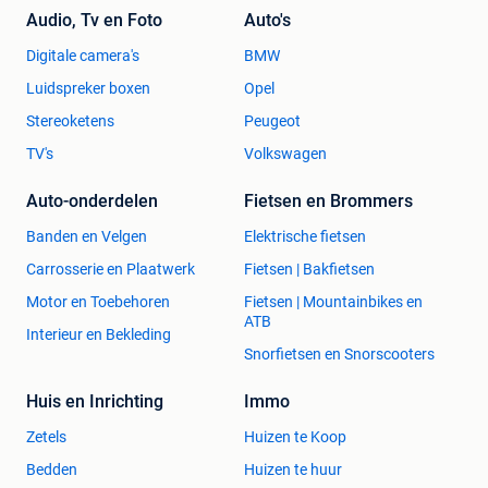
Audio, Tv en Foto
Auto's
Digitale camera's
BMW
Luidspreker boxen
Opel
Stereoketens
Peugeot
TV's
Volkswagen
Auto-onderdelen
Fietsen en Brommers
Banden en Velgen
Elektrische fietsen
Carrosserie en Plaatwerk
Fietsen | Bakfietsen
Motor en Toebehoren
Fietsen | Mountainbikes en
ATB
Interieur en Bekleding
Snorfietsen en Snorscooters
Huis en Inrichting
Immo
Zetels
Huizen te Koop
Bedden
Huizen te huur