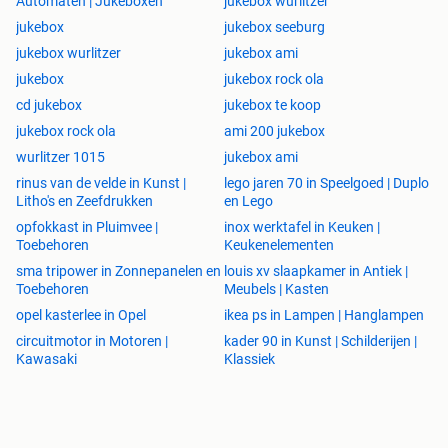
Automaten | Jukeboxen
jukebox wurlitzer
jukebox
jukebox seeburg
jukebox wurlitzer
jukebox ami
jukebox
jukebox rock ola
cd jukebox
jukebox te koop
jukebox rock ola
ami 200 jukebox
wurlitzer 1015
jukebox ami
rinus van de velde in Kunst |
lego jaren 70 in Speelgoed | Duplo
Litho's en Zeefdrukken
en Lego
opfokkast in Pluimvee |
inox werktafel in Keuken |
Toebehoren
Keukenelementen
sma tripower in Zonnepanelen en
louis xv slaapkamer in Antiek |
Toebehoren
Meubels | Kasten
opel kasterlee in Opel
ikea ps in Lampen | Hanglampen
circuitmotor in Motoren |
kader 90 in Kunst | Schilderijen |
Kawasaki
Klassiek