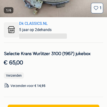
1
1
/
6
Dk CLASSICS.NL
5 jaar op 2dehands
...
Selectie Krans Wurlitzer 3100 (1967) jukebox
€ 65,00
Verzenden
Verzenden voor
€ 14,95