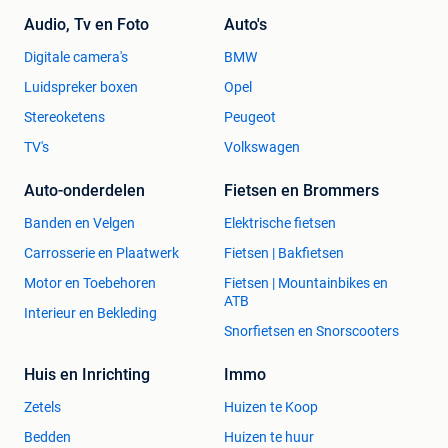
Audio, Tv en Foto
Auto's
Digitale camera's
BMW
Luidspreker boxen
Opel
Stereoketens
Peugeot
TV's
Volkswagen
Auto-onderdelen
Fietsen en Brommers
Banden en Velgen
Elektrische fietsen
Carrosserie en Plaatwerk
Fietsen | Bakfietsen
Motor en Toebehoren
Fietsen | Mountainbikes en
ATB
Interieur en Bekleding
Snorfietsen en Snorscooters
Huis en Inrichting
Immo
Zetels
Huizen te Koop
Bedden
Huizen te huur