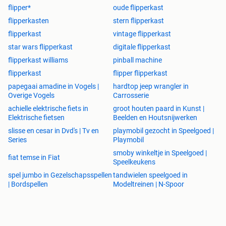
flipper*
oude flipperkast
flipperkasten
stern flipperkast
flipperkast
vintage flipperkast
star wars flipperkast
digitale flipperkast
flipperkast williams
pinball machine
flipperkast
flipper flipperkast
papegaai amadine in Vogels |
hardtop jeep wrangler in
Overige Vogels
Carrosserie
achielle elektrische fiets in
groot houten paard in Kunst |
Elektrische fietsen
Beelden en Houtsnijwerken
slisse en cesar in Dvd's | Tv en
playmobil gezocht in Speelgoed |
Series
Playmobil
smoby winkeltje in Speelgoed |
fiat temse in Fiat
Speelkeukens
spel jumbo in Gezelschapsspellen
tandwielen speelgoed in
| Bordspellen
Modeltreinen | N-Spoor