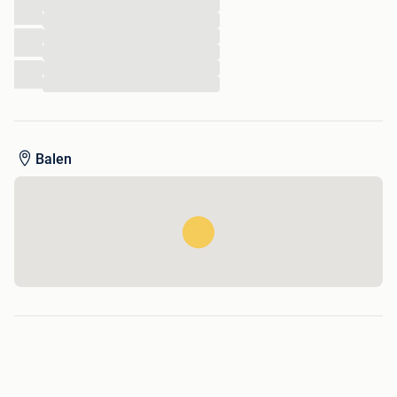
...
...
...
...
...
...
Balen