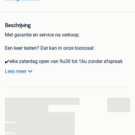
Beschrijving
Met garantie en service na verkoop.
Een keer testen? Dat kan in onze toonzaal:
✔️elke zaterdag open van 9u30 tot 16u zonder afspraak
✔️andere dagen op afspraak
Lees meer
✔️adres: Puttestraat 22, 2490 Balen
✔️meer info via whatsapp, telefoon of e-mail: 0473627498
(Tom) of info@tomenrudi.be
...
...
...
...
...
...