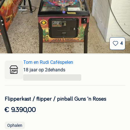
4
Tom en Rudi Caféspelen
18 jaar op 2dehands
...
Flipperkast / flipper / pinball Guns 'n Roses
€ 9.390,00
Ophalen