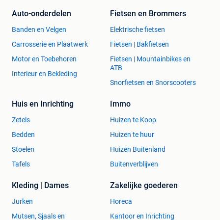
Auto-onderdelen
Fietsen en Brommers
Banden en Velgen
Elektrische fietsen
Carrosserie en Plaatwerk
Fietsen | Bakfietsen
Motor en Toebehoren
Fietsen | Mountainbikes en
ATB
Interieur en Bekleding
Snorfietsen en Snorscooters
Huis en Inrichting
Immo
Zetels
Huizen te Koop
Bedden
Huizen te huur
Stoelen
Huizen Buitenland
Tafels
Buitenverblijven
Kleding | Dames
Zakelijke goederen
Jurken
Horeca
Mutsen, Sjaals en
Kantoor en Inrichting