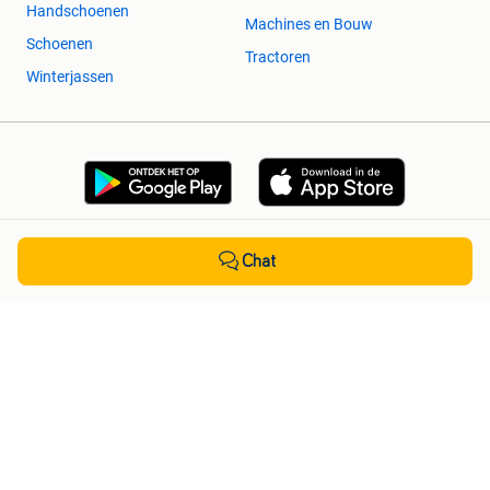
Handschoenen
Machines en Bouw
Schoenen
Tractoren
Winterjassen
Chat
2dehands Zakelijk
Veilig en Succesvol
Help en info
Voorwaarden
Privacyverklaring
Cookiebeleid
Privacyvoorkeuren
Over 2dehands
Adevinta