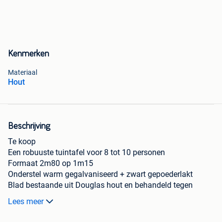
Kenmerken
Materiaal
Hout
Beschrijving
Te koop
Een robuuste tuintafel voor 8 tot 10 personen
Formaat 2m80 op 1m15
Onderstel warm gegalvaniseerd + zwart gepoederlakt
Blad bestaande uit Douglas hout en behandeld tegen
rotten
Lees meer
4 draadstangen voorzien tegen open gaan blad
Enkel cash te betalen.