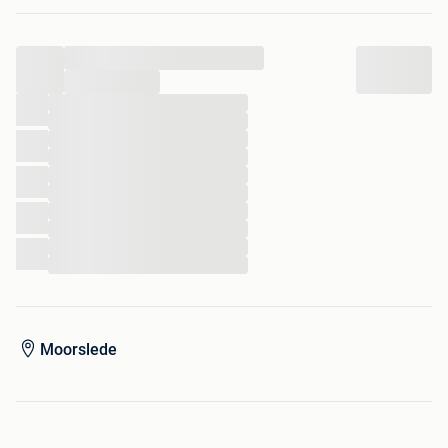
...
...
...
...
...
...
...
...
...
...
...
...
Moorslede