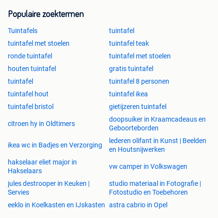
Populaire zoektermen
Tuintafels
tuintafel
tuintafel met stoelen
tuintafel teak
ronde tuintafel
tuintafel met stoelen
houten tuintafel
gratis tuintafel
tuintafel
tuintafel 8 personen
tuintafel hout
tuintafel ikea
tuintafel bristol
gietijzeren tuintafel
doopsuiker in Kraamcadeaus en
citroen hy in Oldtimers
Geboorteborden
lederen olifant in Kunst | Beelden
ikea wc in Badjes en Verzorging
en Houtsnijwerken
hakselaar eliet major in
vw camper in Volkswagen
Hakselaars
jules destrooper in Keuken |
studio materiaal in Fotografie |
Servies
Fotostudio en Toebehoren
eeklo in Koelkasten en IJskasten
astra cabrio in Opel