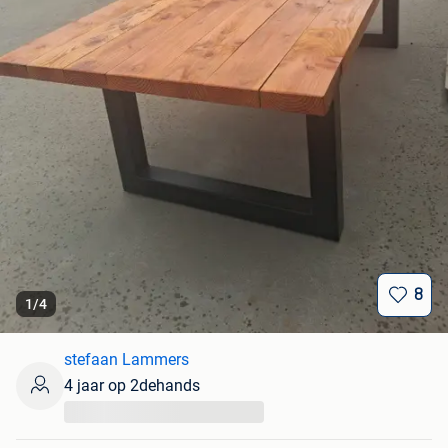
8
1
/
4
stefaan Lammers
4 jaar op 2dehands
...