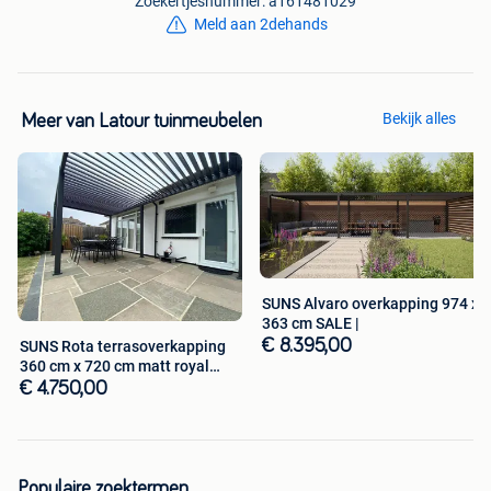
Zoekertjesnummer: a161481029
Meld aan 2dehands
Bekijk alles
Meer van Latour tuinmeubelen
SUNS Alvaro overkapping 974 x
363 cm SALE |
€ 8.395,00
SUNS Rota terrasoverkapping
360 cm x 720 cm matt royal
grey
€ 4.750,00
Populaire zoektermen