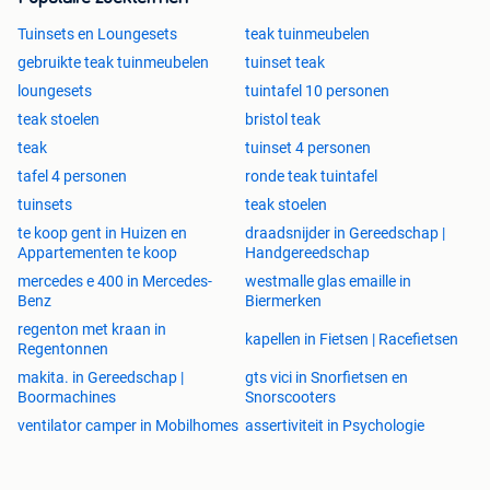
Tuinsets en Loungesets
teak tuinmeubelen
gebruikte teak tuinmeubelen
tuinset teak
loungesets
tuintafel 10 personen
teak stoelen
bristol teak
teak
tuinset 4 personen
tafel 4 personen
ronde teak tuintafel
tuinsets
teak stoelen
te koop gent in Huizen en
draadsnijder in Gereedschap |
Appartementen te koop
Handgereedschap
mercedes e 400 in Mercedes-
westmalle glas emaille in
Benz
Biermerken
regenton met kraan in
kapellen in Fietsen | Racefietsen
Regentonnen
makita. in Gereedschap |
gts vici in Snorfietsen en
Boormachines
Snorscooters
ventilator camper in Mobilhomes
assertiviteit in Psychologie