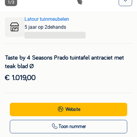
1
/
3
Latour tuinmeubelen
5 jaar op 2dehands
...
Taste by 4 Seasons Prado tuintafel antraciet met
teak blad Ø
€ 1.019,00
Website
Toon nummer