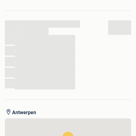
Alles wordt geleverd uit voorraad en we leveren direct!
Neem vrijblijvend contact op bij interesse!
...
Latour Tuinmeubelen
...
Monseigneur Bekkersstraat 7
...
5397 EJ Lith
...
...
0412-481426
...
...
06-53391220 (dagelijks tot 22.00u)
...
...
...
Officiële dealer van o.a. 4 Seasons Outdoor, Taste By 4
...
Seasons, Flow, Suns tuinmeubelen, Exotan, en andere.
...
Bekijk ook onze andere advertenties met
topaanbiedingen
Antwerpen
Klik voor meer informatie hierover op onderstaande link: