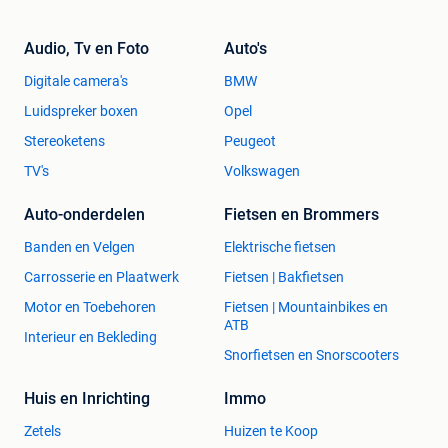
Audio, Tv en Foto
Auto's
Digitale camera's
BMW
Luidspreker boxen
Opel
Stereoketens
Peugeot
TV's
Volkswagen
Auto-onderdelen
Fietsen en Brommers
Banden en Velgen
Elektrische fietsen
Carrosserie en Plaatwerk
Fietsen | Bakfietsen
Motor en Toebehoren
Fietsen | Mountainbikes en
ATB
Interieur en Bekleding
Snorfietsen en Snorscooters
Huis en Inrichting
Immo
Zetels
Huizen te Koop