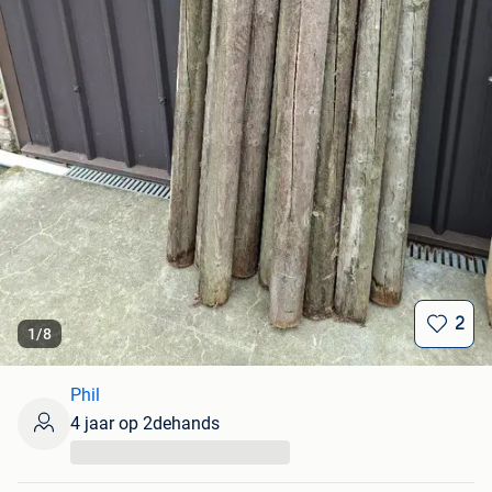
2
1
/
8
Phil
4 jaar op 2dehands
...