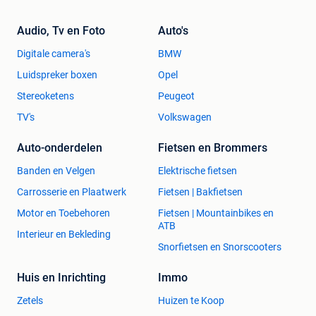
Audio, Tv en Foto
Auto's
Digitale camera's
BMW
Luidspreker boxen
Opel
Stereoketens
Peugeot
TV's
Volkswagen
Auto-onderdelen
Fietsen en Brommers
Banden en Velgen
Elektrische fietsen
Carrosserie en Plaatwerk
Fietsen | Bakfietsen
Motor en Toebehoren
Fietsen | Mountainbikes en
ATB
Interieur en Bekleding
Snorfietsen en Snorscooters
Huis en Inrichting
Immo
Zetels
Huizen te Koop