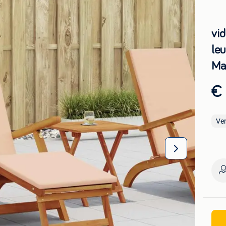
vid
le
Ma
€ 
Ve