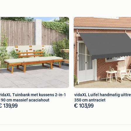
L x B x H)
 x H)
 B x D)
voor in uw dagelijks leven, zoals producten voor uw
n en gereedschappen, alsmede gespecialiseerde
n benodigdheden voor de auto.
vidaXL Tuinbank met kussens 2-in-1
vidaXL Luifel handmatig uittr
190 cm massief acaciahout
350 cm antraciet
€ 139,99
€ 103,99
raad
en