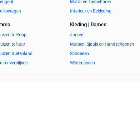
eugeot
Motor en Toebehoren
olkswagen
Interieur en Bekleding
Immo
Kleding | Dames
uizen te Koop
Jurken
uizen te huur
Mutsen, Sjaals en Handschoenen
uizen Buitenland
Schoenen
uitenverblijven
Winterjassen
esvol
Help en info
Voorwaarden
Privacyverklaring
Over 2dehands
Adevinta
Sitemap