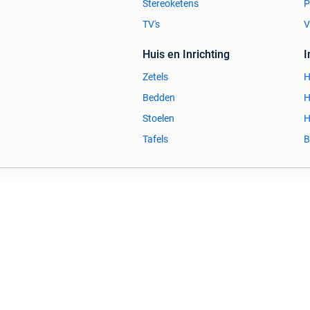
Stereoketens
P
TV's
V
Huis en Inrichting
Zetels
H
Bedden
H
Stoelen
H
Tafels
B
2dehands Zakelijk
Veilig en Succ