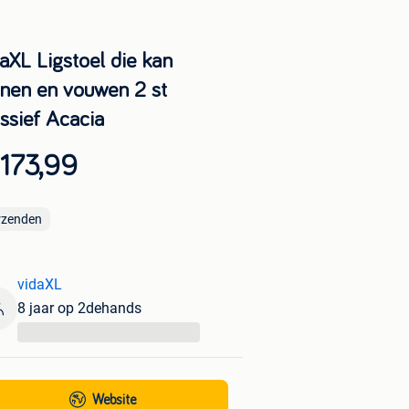
aXL Ligstoel die kan
unen en vouwen 2 st
ssief Acacia
173,99
rzenden
vidaXL
8 jaar op 2dehands
...
Website