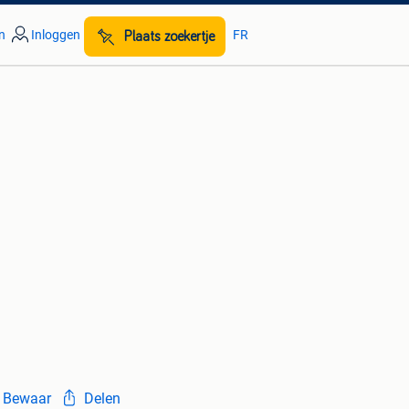
n
Inloggen
FR
Plaats zoekertje
Bewaar
Delen