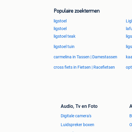
Ontdek dit product nu op onze websit
Populaire zoektermen
ligstoel
Li
ligstoel
laf
ligstoel teak
lig
ligstoel tuin
lig
carmelina in Tassen | Damestassen
kaa
cross fiets in Fietsen | Racefietsen
opt
Audio, Tv en Foto
A
Digitale camera's
Luidspreker boxen
O