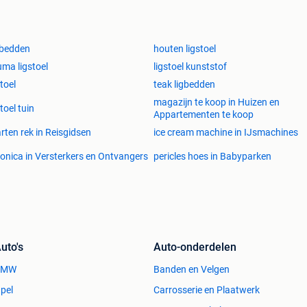
e!
gbedden
houten ligstoel
uma ligstoel
ligstoel kunststof
stoel
teak ligbedden
magazijn te koop in Huizen en
stoel tuin
Appartementen te koop
rten rek in Reisgidsen
ice cream machine in IJsmachines
onica in Versterkers en Ontvangers
pericles hoes in Babyparken
uto's
Auto-onderdelen
BMW
Banden en Velgen
pel
Carrosserie en Plaatwerk