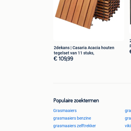
De combinatie van een universele pasv
constructie en een lichtgewicht ontwe
fanatieke fietsers. Zo geniet je van me
omstandigheden.
Productinhoud
1x Nextcover voorspatbord
1x Nextcover achterspatbord
2dekans | Casaria Acacia houten
Bevestigingsmateriaal
tegelset van 11 stuks,
€ 109,99
Specificaties
Merk:
Nextcover
Product:
spatbordset mountainb
Kleur:
zwart
Uitvoering:
voorspatbord en ach
Geschikt voor wielmaat:
24 t/m 
Populaire zoektermen
Montage:
gereedschapsloos
Grasmaaiers
gra
Eigenschap:
afneembaar
Geschikt voor:
mountainbikes 
grasmaaiers benzine
gr
Toepassing:
bescherming tegen 
grasmaaiers zelftrekker
vik