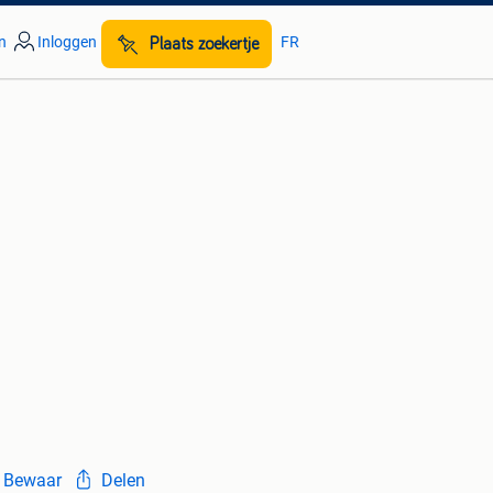
n
Inloggen
FR
Plaats zoekertje
Bewaar
Delen