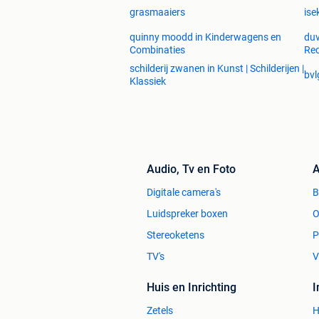
grasmaaiers
ise
Is dit toch niet helemaal wat je zoekt
quinny moodd in Kinderwagens en
duv
website vinden.
Combinaties
Re
schilderij zwanen in Kunst | Schilderijen |
bvl
Klassiek
Audio, Tv en Foto
A
Digitale camera's
Luidspreker boxen
O
Stereoketens
P
TV's
V
Huis en Inrichting
Zetels
H