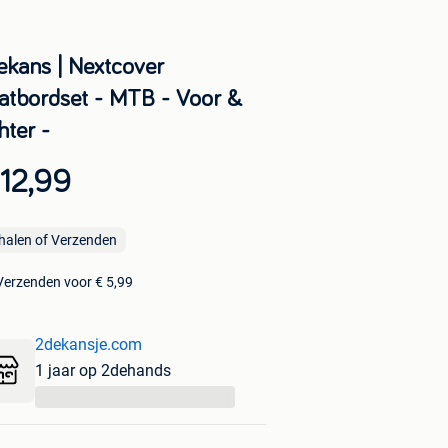
ekans | Nextcover
atbordset - MTB - Voor &
hter -
12,99
halen of Verzenden
Verzenden voor € 5,99
2dekansje.com
1 jaar op 2dehands
...