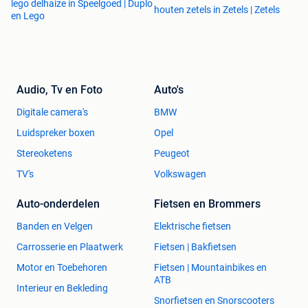
lego delhaize in Speelgoed | Duplo
houten zetels in Zetels | Zetels
en Lego
Audio, Tv en Foto
Auto's
Digitale camera's
BMW
Luidspreker boxen
Opel
Stereoketens
Peugeot
TV's
Volkswagen
Auto-onderdelen
Fietsen en Brommers
Banden en Velgen
Elektrische fietsen
Carrosserie en Plaatwerk
Fietsen | Bakfietsen
Motor en Toebehoren
Fietsen | Mountainbikes en
ATB
Interieur en Bekleding
Snorfietsen en Snorscooters