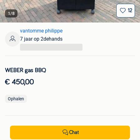
12
1
/
8
vantomme philippe
7 jaar op 2dehands
...
WEBER gas BBQ
€ 450,00
Ophalen
Chat