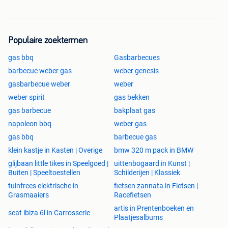
Populaire zoektermen
gas bbq
Gasbarbecues
barbecue weber gas
weber genesis
gasbarbecue weber
weber
weber spirit
gas bekken
gas barbecue
bakplaat gas
napoleon bbq
weber gas
gas bbq
barbecue gas
klein kastje in Kasten | Overige
bmw 320 m pack in BMW
glijbaan little tikes in Speelgoed |
uittenbogaard in Kunst |
Buiten | Speeltoestellen
Schilderijen | Klassiek
tuinfrees elektrische in
fietsen zannata in Fietsen |
Grasmaaiers
Racefietsen
artis in Prentenboeken en
seat ibiza 6l in Carrosserie
Plaatjesalbums