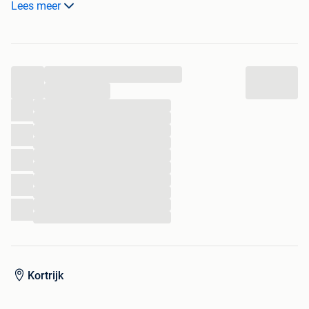
Lees meer
- gasslang aansluiting met kop
- opbergkast onder de BBQ, voor materiaal en of gasfles
- Weber opberghoes
...
Te bezichtigen na afspraak via 2de hands chat
...
...
...
...
...
...
...
...
...
...
...
Kortrijk