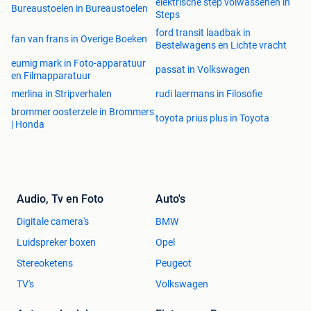
elektrische step volwassenen in
Bureaustoelen in Bureaustoelen
Steps
ford transit laadbak in
fan van frans in Overige Boeken
Bestelwagens en Lichte vracht
eumig mark in Foto-apparatuur
passat in Volkswagen
en Filmapparatuur
merlina in Stripverhalen
rudi laermans in Filosofie
brommer oosterzele in Brommers
toyota prius plus in Toyota
| Honda
Audio, Tv en Foto
Auto's
Digitale camera's
BMW
Luidspreker boxen
Opel
Stereoketens
Peugeot
TV's
Volkswagen