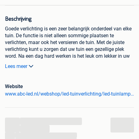
Beschrijving
Goede verlichting is een zeer belangrijk onderdeel van elke
tuin. De functie is niet alleen sommige plaatsen te
verlichten, maar ook het versieren de tuin. Met de juiste
verlichting kunt u zorgen dat uw tuin een gezellige plek
word. Na een dag hard werken is het leuk om lekker in uw
eigen tuin te zitten en met goede verlichting kan dat ook
Lees meer
als het donkerder wordt. De lamp is gemaakt van
aluminium en kunststof. Met een elegant, strak design past
deze lamp in elke tuin.
Website
Specificaties:
www.abc-led.nl/webshop/led-tuinverlichting/led-tuinlampen---wand-montage/detail/3311/tuin-lamp-boston-zwart-vierkant---gu10---short.html
Type: wand verlichting
Materiaal: Aluminium, Kunststof
Afmetingen: 9,2 x 6,7 x 8,0 cm (lxbxh)
...
Lamp kleur: zwart
...
Voeding: 230 V, 50 Hz
...
Lichtbron: 1x GU10 (Max 35W)