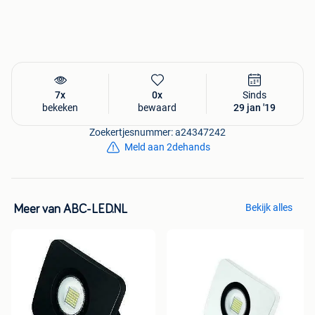
7x
0x
Sinds
bekeken
bewaard
29 jan '19
Zoekertjesnummer: a24347242
Meld aan 2dehands
Bekijk alles
Meer van ABC-LED.NL