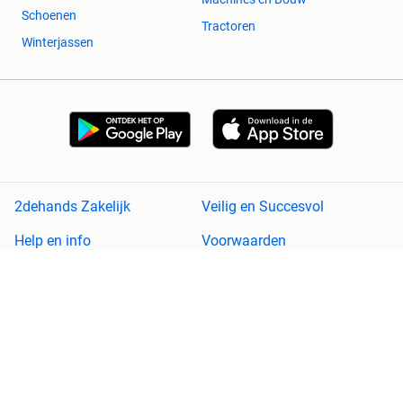
Schoenen
Tractoren
Winterjassen
2dehands Zakelijk
Veilig en Succesvol
Help en info
Voorwaarden
Privacyverklaring
Cookiebeleid
Privacyvoorkeuren
Over 2dehands
Adevinta
Sitemap