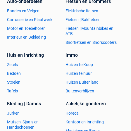
Auto-onderdelen
Fietsen en Brommers
Banden en Velgen
Elektrische fietsen
Carrosserie en Plaatwerk
Fietsen | Bakfietsen
Motor en Toebehoren
Fietsen | Mountainbikes en
ATB
Interieur en Bekleding
Snorfietsen en Snorscooters
Huis en Inrichting
Immo
Zetels
Huizen te Koop
Bedden
Huizen te huur
Stoelen
Huizen Buitenland
Tafels
Buitenverblijven
Kleding | Dames
Zakelijke goederen
Jurken
Horeca
Mutsen, Sjaals en
Kantoor en Inrichting
Handschoenen
Machines en Bouw