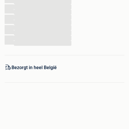
...
Waterbestendigheid: IP44 (spat/regenwater-dicht)
...
...
...
...
...
...
...
...
Bezorgt in heel België