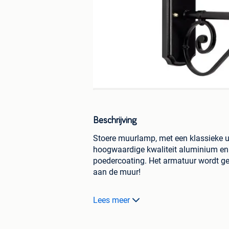
Beschrijving
Stoere muurlamp, met een klassieke ui
hoogwaardige kwaliteit aluminium en
poedercoating. Het armatuur wordt gel
aan de muur!
Lees meer
Veilig bestellen bij Nostalux...
- Nostalux heeft het Thuiswinkel Waa