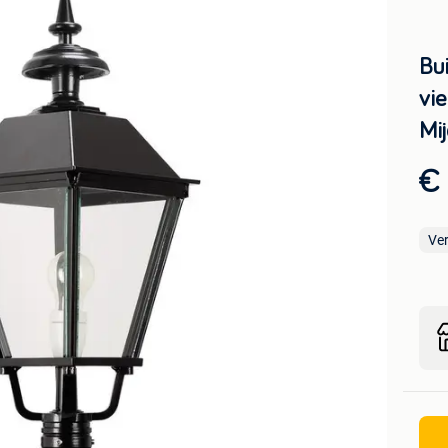
Bu
vi
Mi
€
Ve