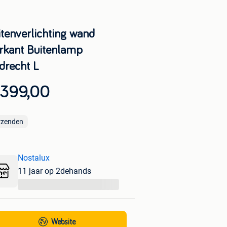
itenverlichting wand
erkant Buitenlamp
jdrecht L
 399,00
rzenden
Nostalux
11 jaar op 2dehands
...
Website