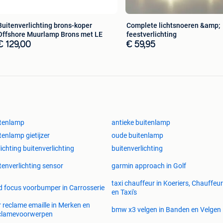
Buitenverlichting brons-koper
Complete lichtsnoeren &amp;
Offshore Muurlamp Brons met LE
feestverlichting
€ 129,00
€ 59,95
tenlamp
antieke buitenlamp
tenlamp gietijzer
oude buitenlamp
lichting buitenverlichting
buitenverlichting
tenverlichting sensor
garmin approach in Golf
taxi chauffeur in Koeriers, Chauffeu
d focus voorbumper in Carrosserie
en Taxi's
r reclame emaille in Merken en
bmw x3 velgen in Banden en Velgen
clamevoorwerpen