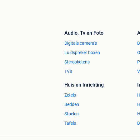
Audio, Tv en Foto
A
Digitale camera's
Luidspreker boxen
O
Stereoketens
P
TV's
V
Huis en Inrichting
Zetels
H
Bedden
H
Stoelen
H
Tafels
B