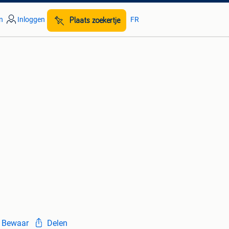
n
Inloggen
FR
Plaats zoekertje
Bewaar
Delen