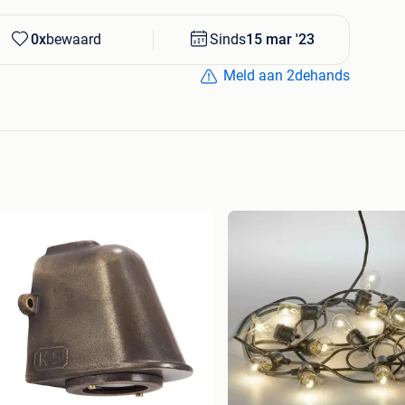
0x
bewaard
Sinds
15 mar '23
Meld aan 2dehands