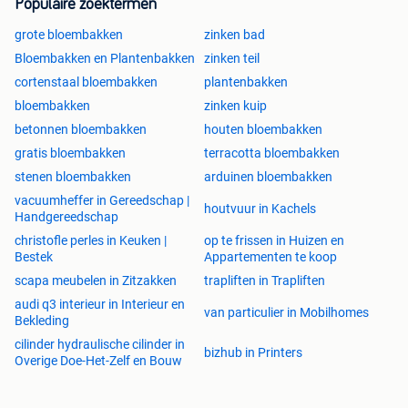
Populaire zoektermen
grote bloembakken
zinken bad
Bloembakken en Plantenbakken
zinken teil
cortenstaal bloembakken
plantenbakken
bloembakken
zinken kuip
betonnen bloembakken
houten bloembakken
gratis bloembakken
terracotta bloembakken
stenen bloembakken
arduinen bloembakken
vacuumheffer in Gereedschap |
houtvuur in Kachels
Handgereedschap
christofle perles in Keuken |
op te frissen in Huizen en
Bestek
Appartementen te koop
scapa meubelen in Zitzakken
trapliften in Trapliften
audi q3 interieur in Interieur en
van particulier in Mobilhomes
Bekleding
cilinder hydraulische cilinder in
bizhub in Printers
Overige Doe-Het-Zelf en Bouw