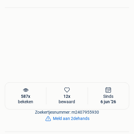
587x
12x
Sinds
bekeken
bewaard
6 jun '26
Zoekertjesnummer: m2407955930
Meld aan 2dehands