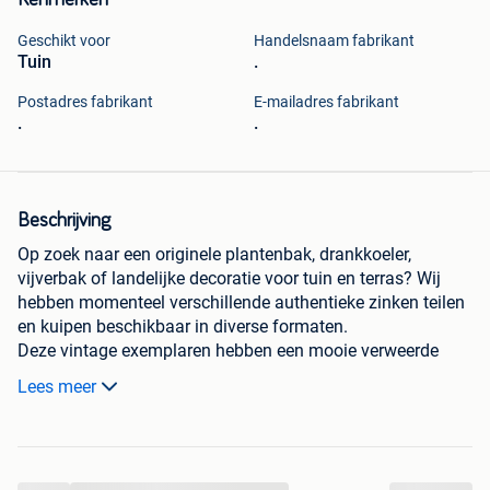
Kenmerken
Geschikt voor
Handelsnaam fabrikant
Tuin
.
Postadres fabrikant
E-mailadres fabrikant
.
.
Beschrijving
Op zoek naar een originele plantenbak, drankkoeler,
vijverbak of landelijke decoratie voor tuin en terras? Wij
hebben momenteel verschillende authentieke zinken teilen
en kuipen beschikbaar in diverse formaten.
Deze vintage exemplaren hebben een mooie verweerde
patina en zijn stuk voor stuk uniek. Perfect voor een
Lees meer
landelijke, brocante of industriële inrichting.
💰 Beschikbare exemplaren: • Grote zwarte teil – €100
• Grote zinken teil – €65
• Ovale zinken teil met handgrepen – €60