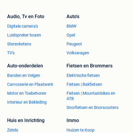
Audio, Tv en Foto
Auto's
Digitale camera's
BMW
Luidspreker boxen
Opel
Stereoketens
Peugeot
TV's
Volkswagen
Auto-onderdelen
Fietsen en Brommers
Banden en Velgen
Elektrische fietsen
Carrosserie en Plaatwerk
Fietsen | Bakfietsen
Motor en Toebehoren
Fietsen | Mountainbikes en
ATB
Interieur en Bekleding
Snorfietsen en Snorscooters
Huis en Inrichting
Immo
Zetels
Huizen te Koop