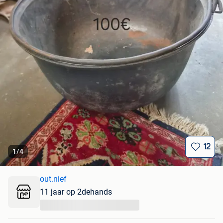
12
1
/
4
out.nief
11 jaar op 2dehands
...