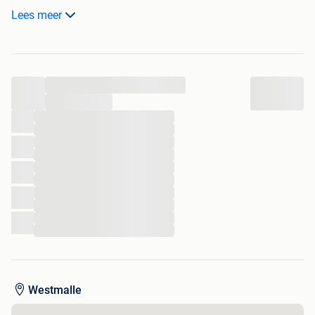
vraagprijs 70 euro per racket.
Lees meer
...
...
...
...
...
...
...
...
...
...
...
...
Westmalle