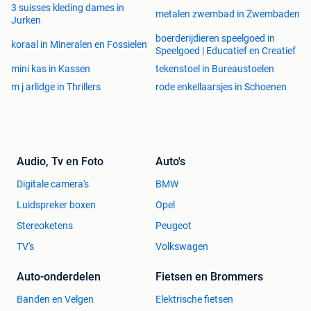
3 suisses kleding dames in
metalen zwembad in Zwembaden
Jurken
boerderijdieren speelgoed in
koraal in Mineralen en Fossielen
Speelgoed | Educatief en Creatief
mini kas in Kassen
tekenstoel in Bureaustoelen
m j arlidge in Thrillers
rode enkellaarsjes in Schoenen
Audio, Tv en Foto
Auto's
Digitale camera's
BMW
Luidspreker boxen
Opel
Stereoketens
Peugeot
TV's
Volkswagen
Auto-onderdelen
Fietsen en Brommers
Banden en Velgen
Elektrische fietsen