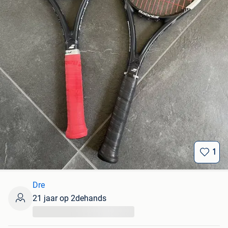
1
Dre
21 jaar op 2dehands
...