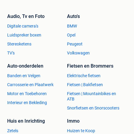
Audio, Tv en Foto
Auto's
Digitale camera's
BMW
Luidspreker boxen
Opel
Stereoketens
Peugeot
TV's
Volkswagen
Auto-onderdelen
Fietsen en Brommers
Banden en Velgen
Elektrische fietsen
Carrosserie en Plaatwerk
Fietsen | Bakfietsen
Motor en Toebehoren
Fietsen | Mountainbikes en
ATB
Interieur en Bekleding
Snorfietsen en Snorscooters
Huis en Inrichting
Immo
Zetels
Huizen te Koop