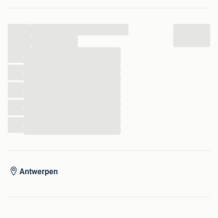
Met extra accessoires: gitaarstaand en gitaarriem
...
Testen en afhalen in Antwerpen Zuid
...
...
...
...
...
...
...
...
...
...
...
Antwerpen