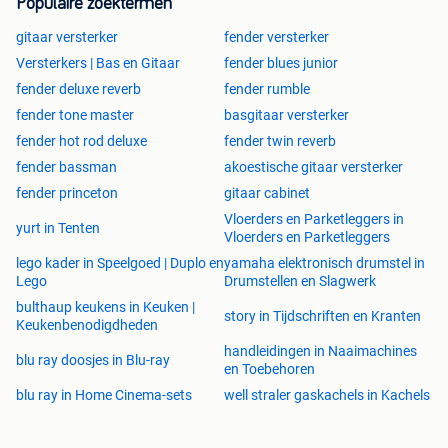
Populaire zoektermen
gitaar versterker
fender versterker
Versterkers | Bas en Gitaar
fender blues junior
fender deluxe reverb
fender rumble
fender tone master
basgitaar versterker
fender hot rod deluxe
fender twin reverb
fender bassman
akoestische gitaar versterker
fender princeton
gitaar cabinet
Vloerders en Parketleggers in
yurt in Tenten
Vloerders en Parketleggers
lego kader in Speelgoed | Duplo en
yamaha elektronisch drumstel in
Lego
Drumstellen en Slagwerk
bulthaup keukens in Keuken |
story in Tijdschriften en Kranten
Keukenbenodigdheden
handleidingen in Naaimachines
blu ray doosjes in Blu-ray
en Toebehoren
blu ray in Home Cinema-sets
well straler gaskachels in Kachels