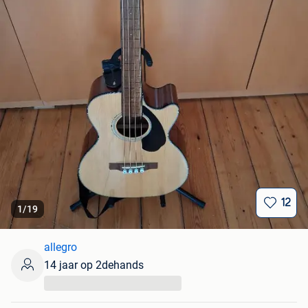
12
1
/
19
allegro
14 jaar op 2dehands
...