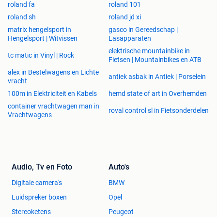
roland fa
roland 101
roland sh
roland jd xi
matrix hengelsport in
gasco in Gereedschap |
Hengelsport | Witvissen
Lasapparaten
elektrische mountainbike in
tc matic in Vinyl | Rock
Fietsen | Mountainbikes en ATB
alex in Bestelwagens en Lichte
antiek asbak in Antiek | Porselein
vracht
100m in Elektriciteit en Kabels
hemd state of art in Overhemden
container vrachtwagen man in
roval control sl in Fietsonderdelen
Vrachtwagens
Audio, Tv en Foto
Auto's
Digitale camera's
BMW
Luidspreker boxen
Opel
Stereoketens
Peugeot