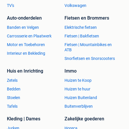
TV's
Volkswagen
Auto-onderdelen
Fietsen en Brommers
Banden en Velgen
Elektrische fietsen
Carrosserie en Plaatwerk
Fietsen | Bakfietsen
Motor en Toebehoren
Fietsen | Mountainbikes en
ATB
Interieur en Bekleding
Snorfietsen en Snorscooters
Huis en Inrichting
Immo
Zetels
Huizen te Koop
Bedden
Huizen te huur
Stoelen
Huizen Buitenland
Tafels
Buitenverblijven
Kleding | Dames
Zakelijke goederen
Jurken
Horeca