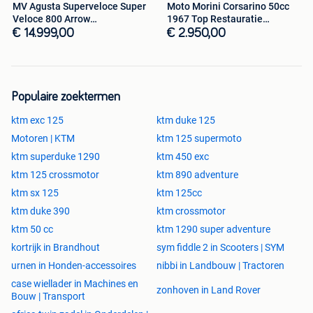
MV Agusta Superveloce Super
Moto Morini Corsarino 50cc
slechts ca. 140 kg is dit een van de meest wendbare
Veloce 800 Arrow
1967 Top Restauratie
motoren op de markt.
@motomobilia
@motomobilia
€ 14.999,00
€ 2.950,00
💰
Prijs & Service:
Populaire zoektermen
ktm exc 125
ktm duke 125
Vaste prijs:
€ 6.500
Motoren | KTM
ktm 125 supermoto
Technische keuring:
+ € 220 (rijklaar voor
onmiddellijke inschrijving)
ktm superduke 1290
ktm 450 exc
Totaal rijklaar:
€ 6.720
ktm 125 crossmotor
ktm 890 adventure
ktm sx 125
ktm 125cc
ktm duke 390
ktm crossmotor
📍
Interesse of Bezichtiging?
Deze iconische en zeldzaam propere Supermoto staat
ktm 50 cc
ktm 1290 super adventure
startklaar in onze showroom.
kortrijk in Brandhout
sym fiddle 2 in Scooters | SYM
Wij zijn
7 dagen op 7 open op afspraak
.
urnen in Honden-accessoires
nibbi in Landbouw | Tractoren
📞
Bel nu voor meer informatie of een afspraak:
0472 67
case wiellader in Machines en
78 41 📍
Locatie:
Motomobilia Kortrijk
zonhoven in Land Rover
Bouw | Transport
Onze advertenties worden met de grootste zorg