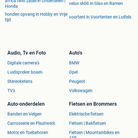
africa twin zadel in Onderdelen |
samengesteld. Ondanks alle inspanningen kan er een fout
velux sk06 in Glas en Ramen
Honda
in de advertentie voorkomen. Er kunnen geen rechten
honden opvang in Hobby en Vrije
worden ontleend aan de advertentie.
voortent in Voortenten en Luifels
tijd
Audio, Tv en Foto
Auto's
Digitale camera's
BMW
Luidspreker boxen
Opel
Stereoketens
Peugeot
TV's
Volkswagen
Auto-onderdelen
Fietsen en Brommers
Banden en Velgen
Elektrische fietsen
Carrosserie en Plaatwerk
Fietsen | Bakfietsen
Motor en Toebehoren
Fietsen | Mountainbikes en
ATB