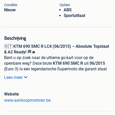
Conditie
Opties
Nieuw
ABS
Sportuitlaat
Beschrijving
🇦🇹
KTM 690 SMC R LC4 (06/2015) – Absolute Topstaat
& A2 Ready!
🏁🔥
Bent u op zoek naar de ultieme go-kart voor op de
openbare weg? Deze brute
KTM 690 SMC R
uit
06/2015
(Euro 3) is een legendarische Supermoto die garant staat
voor puur rijplezier. Dit exemplaar verkeert in een
zeer
Lees meer
goede staat
en heeft slechts
9.900 kilometer
op de teller!
💎
Met zijn papieren op
24 kW
is deze machine de absolute
Website
droom voor het
A2-rijbewijs
. Geen zware machine, maar
www.aankoopmotoren.be
een vederlichte, messcherp sturende eencilinder met
bergen koppel vanaf de onderkant. 🚀
Deze motor is uitzonderlijk compleet: de originele KTM-