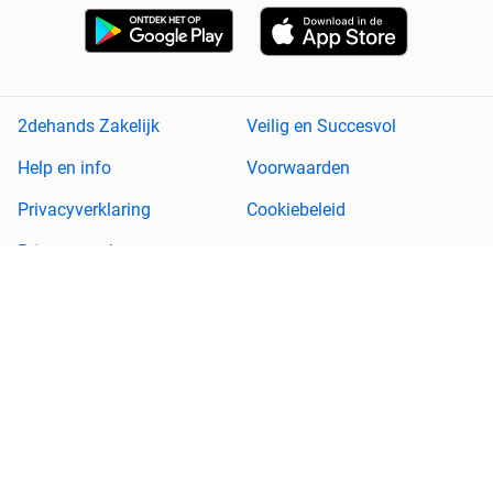
2dehands Zakelijk
Veilig en Succesvol
Help en info
Voorwaarden
Privacyverklaring
Cookiebeleid
Privacyvoorkeuren
Over 2dehands
Adevinta
Sitemap
2dehands is niet aansprakelijk voor (gevolg)schade die voortkomt
uit het gebruik van deze site, dan wel uit fouten of ontbrekende
functionaliteiten op deze site.
Copyright © 2026 Marktplaats B.V. Alle rechten voorbehouden.