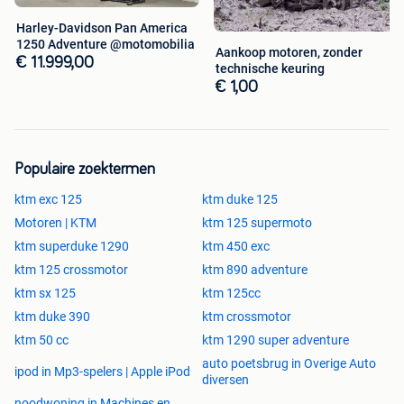
Technische keuring:
+ € 220 (rijklaar voor
Harley-Davidson Pan America
onmiddellijke inschrijving)
1250 Adventure @motomobilia
Aankoop motoren, zonder
Totaal rijklaar:
€ 5.000
€ 11.999,00
technische keuring
€ 1,00
📍
Interesse of Bezichtiging?
Deze splinternieuwe KTM Adventure staat startklaar in
onze showroom.
Wij zijn
7 dagen op 7 open op afspraak
.
Populaire zoektermen
📞
Bel nu voor meer informatie of een afspraak:
0472 67
ktm exc 125
ktm duke 125
78 41 📍
Locatie:
Motomobilia Kortrijk
Motoren | KTM
ktm 125 supermoto
Onze advertenties worden met de grootste zorg
samengesteld. Ondanks alle inspanningen kan er een fout
ktm superduke 1290
ktm 450 exc
in de advertentie voorkomen. Er kunnen geen rechten
ktm 125 crossmotor
ktm 890 adventure
worden ontleend aan de advertentie.
ktm sx 125
ktm 125cc
ktm duke 390
ktm crossmotor
ktm 50 cc
ktm 1290 super adventure
auto poetsbrug in Overige Auto
ipod in Mp3-spelers | Apple iPod
diversen
noodwoning in Machines en