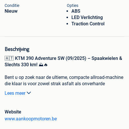
Conditie
Opties
Nieuw
ABS
LED Verlichting
Traction Control
Beschrijving
🇦🇹
KTM 390 Adventure SW (09/2025) – Spaakwielen &
Slechts 330 km!
⛰️🔥
Bent u op zoek naar de ultieme, compacte allroad-machine
die klaar is voor zowel strak asfalt als onverharde
avonturen? Deze
KTM 390 Adventure SW
(Spoke Wheels)
Lees meer
uit
09/2025
verkeert in absolute nieuwstaat en heeft
slechts
330 kilometer
op de teller! Een unieke kans om een
zo goed als nieuwe motor te rijden. 💎
Website
www.aankoopmotoren.be
Dankzij zijn
32 kW
sterke 390cc eencilinder is deze motor
de perfecte high-performance metgezel voor het
A2-