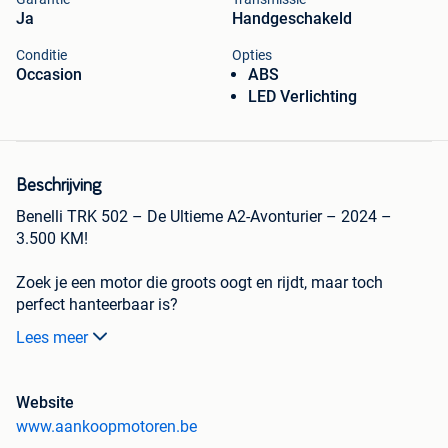
Ja
Handgeschakeld
Conditie
Opties
Occasion
ABS
LED Verlichting
Beschrijving
Benelli TRK 502 – De Ultieme A2-Avonturier – 2024 –
3.500 KM!
Zoek je een motor die groots oogt en rijdt, maar toch
perfect hanteerbaar is?
Lees meer
Deze
Benelli TRK 502 (Euro 5)
uit
02/2024
is een
nagenoeg nieuwe machine met een zeer lage
kilometerstand.
Website
www.aankoopmotoren.be
Uitgevoerd in het chique
Glossy Blue
, is dit een motor die