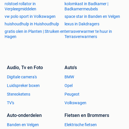
rolstoel rollator in
kolomkast in Badkamer |
Onze advertenties worden met de grootste zorg
Verpleegmiddelen
Badkamermeubels
samengesteld. Ondanks alle inspanningen kan er een fout
vw polo sport in Volkswagen
space star in Banden en Velgen
in de advertentie voorkomen. Er kunnen geen rechten
huishoudhulp in Huishoudhulp
lexus in Dakdragers
worden ontleend aan de advertentie.
gratis olen in Planten | Struiken en
terrasverwarmer te huur in
Hagen
Terrasverwarmers
Audio, Tv en Foto
Auto's
Digitale camera's
BMW
Luidspreker boxen
Opel
Stereoketens
Peugeot
TV's
Volkswagen
Auto-onderdelen
Fietsen en Brommers
Banden en Velgen
Elektrische fietsen