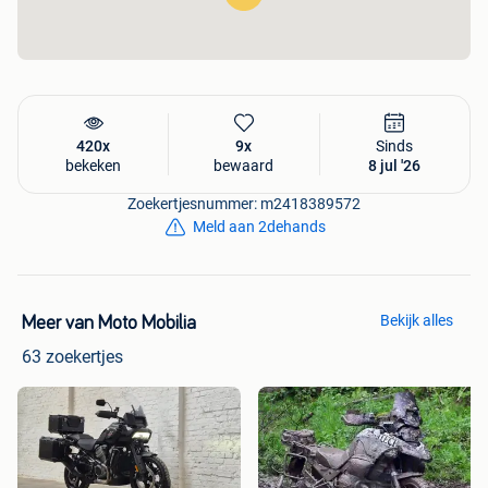
Bescherming:
Robuuste
crashbars
(valbeugels) die
de motor zijn stoere Adventure-look geven.
Technologie:
Ingebouwde
USB-aansluiting
voor je
navigatie of smartphone.
Comfort:
Uitstekende windbescherming en een zeer
ontspannen zithouding voor rijder en passagier.
420x
9x
Sinds
bekeken
bewaard
8 jul '26
Prijs & Service
Zoekertjesnummer: m2418389572
Meld aan 2dehands
Vaste prijs:
€ 4.999
(Scherpe prijs voor een 2024
model!)
Bekijk alles
Meer van Moto Mobilia
Technische keuring:
+ € 220
(klaar voor
onmiddellijke inschrijving)
63 zoekertjes
Totaal rijklaar:
€ 5.219
Zorgeloos rijden:
Dubbele garantiezekerheid (Fabriek
+ Motomobilia).