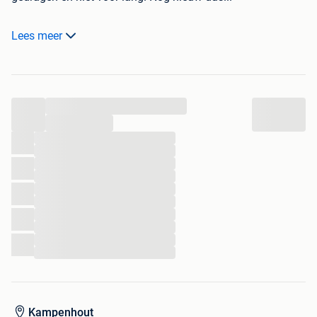
Kleur: donkerblauw
Lees meer
Maat: medium
Prijs: 60 euro of doe een fair bod.
Verzendkosten ten laste van de koper.
...
...
...
...
...
...
...
...
...
...
...
...
Kampenhout