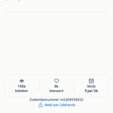
153x
0x
Sinds
bekeken
bewaard
9 jun '26
Zoekertjesnummer: m2408958832
Meld aan 2dehands