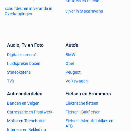
Knuffels en Pluche
schuifdeuren in veranda in
vijver in Stacaravans
Overkappingen
Audio, Tv en Foto
Auto's
Digitale camera's
BMW
Luidspreker boxen
Opel
Stereoketens
Peugeot
TV's
Volkswagen
Auto-onderdelen
Fietsen en Brommers
Banden en Velgen
Elektrische fietsen
Carrosserie en Plaatwerk
Fietsen | Bakfietsen
Motor en Toebehoren
Fietsen | Mountainbikes en
ATB
Interieur en Bekleding