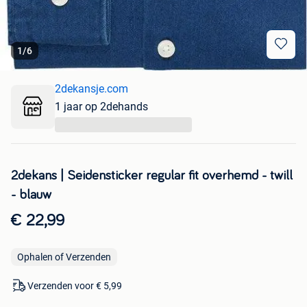
1
/
6
2dekansje.com
1 jaar op 2dehands
...
2dekans | Seidensticker regular fit overhemd - twill
- blauw
€ 22,99
Ophalen of Verzenden
Verzenden voor € 5,99