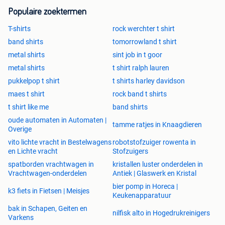
Populaire zoektermen
T-shirts
rock werchter t shirt
band shirts
tomorrowland t shirt
metal shirts
sint job in t goor
metal shirts
t shirt ralph lauren
pukkelpop t shirt
t shirts harley davidson
maes t shirt
rock band t shirts
t shirt like me
band shirts
oude automaten in Automaten |
tamme ratjes in Knaagdieren
Overige
vito lichte vracht in Bestelwagens
robotstofzuiger rowenta in
en Lichte vracht
Stofzuigers
spatborden vrachtwagen in
kristallen luster onderdelen in
Vrachtwagen-onderdelen
Antiek | Glaswerk en Kristal
bier pomp in Horeca |
k3 fiets in Fietsen | Meisjes
Keukenapparatuur
bak in Schapen, Geiten en
nilfisk alto in Hogedrukreinigers
Varkens