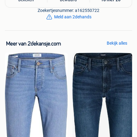
Gebruiksgemak: strijkvrij overhemd
Zoekertjesnummer: a162550722
Dit shirt is vervaardigd in een strijkvrije kwaliteit, oftewel
Meld aan 2dehands
NON Iron. Na het wassen hoeft dit overhemd niet of
nauwelijks gestreken te worden (mits de wasinstructies
worden gevolgd) en gedurende het dragen blijft het bijna
kreukvrij.
Bekijk alles
Meer van 2dekansje.com
Aanvullende kenmerken:
• Borstzak: Nee
• Pasvorm: Iets ruim (licht getailleerd)
• Materiaal: 100% katoen
• Weving: Twill
• Dessin: Effen
• Verstelbare manchetten: Ja
• Geschikt voor manchetknopen: Nee
• Wasinstructies: 40 graden machinewas, geen bleekmiddel
gebruiken, drogen in de droger op lage temperatuur, warm
strijken.