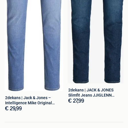
Is dit toch niet helemaal wat je zoekt? Dan kan je alles van
het merk
Seidensticker
op onze website vinden.
2dekans | JACK & JONES
Slimfit Jeans JJIGLENN
2dekans | Jack & Jones –
JJEVAN Blauw
€ 27,99
Intelligence Mike Original
Jeans –
€ 29,99