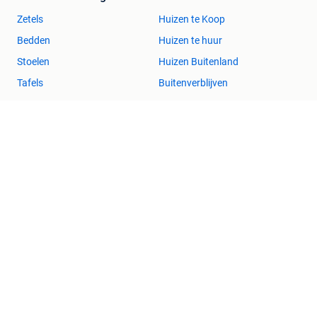
Zetels
Huizen te Koop
Bedden
Huizen te huur
Stoelen
Huizen Buitenland
Tafels
Buitenverblijven
Kleding | Dames
Zakelijke goederen
Jurken
Horeca
Mutsen, Sjaals en
Kantoor en Inrichting
Handschoenen
Machines en Bouw
Schoenen
Tractoren
Winterjassen