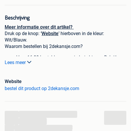
Beschrijving
Meer informatie over dit artikel?
Druk op de knop: ‘
Website
’ hierboven in de kleur:
Wit/Blauw.
Waarom bestellen bij 2dekansje.com?
Voor 16:00 besteld, morgen in huis binnen België.
Lees meer
1 jaar garantie op elke aankoop
Schrijf je in voor onze nieuwsbrief en krijg
direct €5,-
korting bij besteding vanaf €60,-.
Website
Niet goed, geld terug!
bestel dit product op 2dekansje.com
Reden tweedekans product? Dit product is een keer uit de
verpakking gehaald, maar is nog nooit gebruikt. Het
product behoudt zijn garantie. Veel plezier met deze
...
duurzame tweedekans koop!
...
...