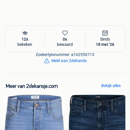
Is dit toch niet helemaal wat je zoekt? Dan kan je alles van
het merk
Alan red
op onze website vinden.
12x
0x
Sinds
bekeken
bewaard
18 mei '26
Zoekertjesnummer: a162550713
Meld aan 2dehands
Bekijk alles
Meer van 2dekansje.com