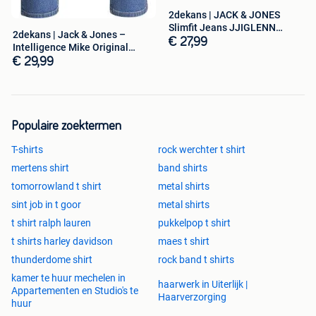
2dekans | JACK & JONES
Slimfit Jeans JJIGLENN
2dekans | Jack & Jones –
JJEVAN Blauw
€ 27,99
Intelligence Mike Original
Jeans –
€ 29,99
Populaire zoektermen
T-shirts
rock werchter t shirt
mertens shirt
band shirts
tomorrowland t shirt
metal shirts
sint job in t goor
metal shirts
t shirt ralph lauren
pukkelpop t shirt
t shirts harley davidson
maes t shirt
thunderdome shirt
rock band t shirts
kamer te huur mechelen in
haarwerk in Uiterlijk |
Appartementen en Studio's te
Haarverzorging
huur