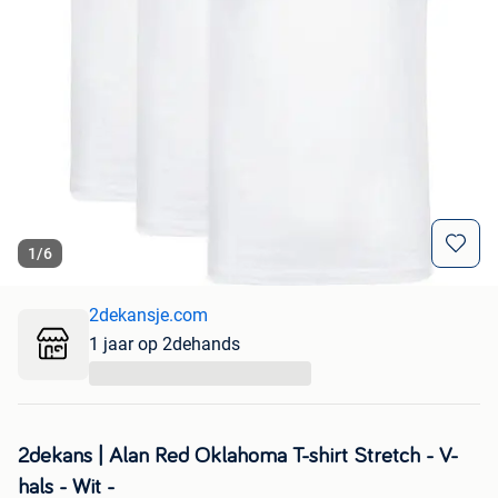
1
/
6
2dekansje.com
1 jaar op 2dehands
...
2dekans | Alan Red Oklahoma T-shirt Stretch - V-
hals - Wit -