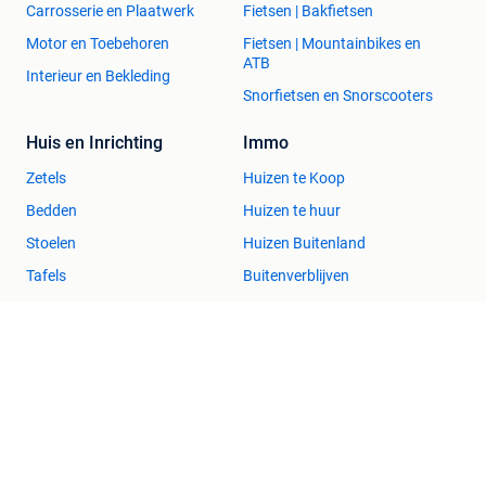
Carrosserie en Plaatwerk
Fietsen | Bakfietsen
Motor en Toebehoren
Fietsen | Mountainbikes en
ATB
Interieur en Bekleding
Snorfietsen en Snorscooters
Huis en Inrichting
Immo
Zetels
Huizen te Koop
Bedden
Huizen te huur
Stoelen
Huizen Buitenland
Tafels
Buitenverblijven
Kleding | Dames
Zakelijke goederen
Jurken
Horeca
Mutsen, Sjaals en
Kantoor en Inrichting
Handschoenen
Machines en Bouw
Schoenen
Tractoren
Winterjassen