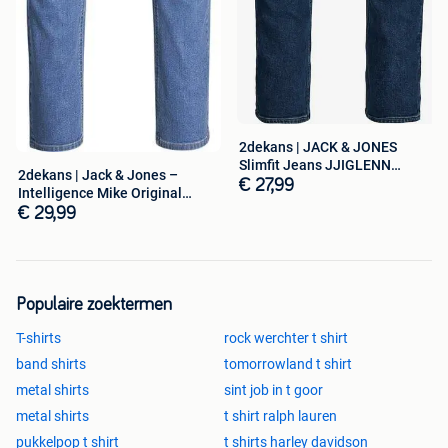
2dekans | JACK & JONES
Slimfit Jeans JJIGLENN
2dekans | Jack & Jones –
JJEVAN Blauw
€ 27,99
Intelligence Mike Original
Jeans –
€ 29,99
Populaire zoektermen
T-shirts
rock werchter t shirt
band shirts
tomorrowland t shirt
metal shirts
sint job in t goor
metal shirts
t shirt ralph lauren
pukkelpop t shirt
t shirts harley davidson