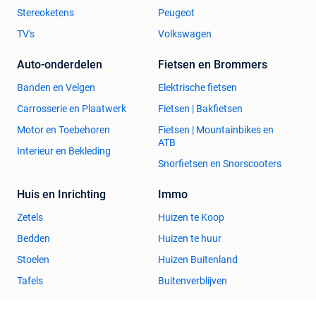
Stereoketens
Peugeot
TV's
Volkswagen
Auto-onderdelen
Fietsen en Brommers
Banden en Velgen
Elektrische fietsen
Carrosserie en Plaatwerk
Fietsen | Bakfietsen
Motor en Toebehoren
Fietsen | Mountainbikes en
ATB
Interieur en Bekleding
Snorfietsen en Snorscooters
Huis en Inrichting
Immo
Zetels
Huizen te Koop
Bedden
Huizen te huur
Stoelen
Huizen Buitenland
Tafels
Buitenverblijven
Kleding | Dames
Zakelijke goederen