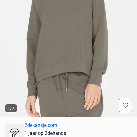
1
/
7
2dekansje.com
1 jaar op 2dehands