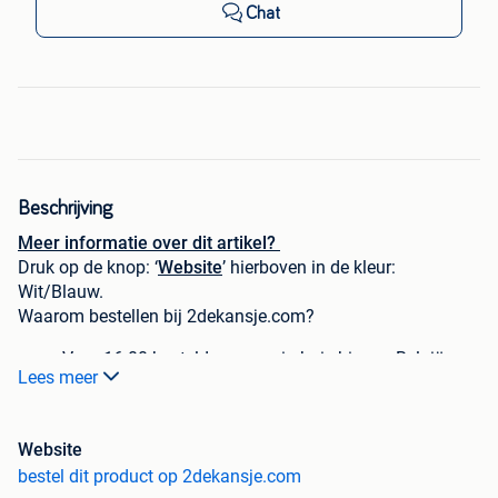
Chat
Beschrijving
Meer informatie over dit artikel?
Druk op de knop: ‘
Website
’ hierboven in de kleur:
Wit/Blauw.
Waarom bestellen bij 2dekansje.com?
Voor 16:00 besteld, morgen in huis binnen België.
Lees meer
1 jaar garantie op elke aankoop
Schrijf je in voor onze nieuwsbrief en krijg
direct €5,-
korting bij besteding vanaf €60,-.
Website
Niet goed, geld terug!
bestel dit product op 2dekansje.com