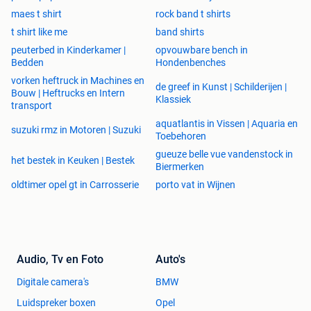
maes t shirt
rock band t shirts
t shirt like me
band shirts
peuterbed in Kinderkamer |
opvouwbare bench in
Bedden
Hondenbenches
vorken heftruck in Machines en
de greef in Kunst | Schilderijen |
Bouw | Heftrucks en Intern
Klassiek
transport
aquatlantis in Vissen | Aquaria en
suzuki rmz in Motoren | Suzuki
Toebehoren
gueuze belle vue vandenstock in
het bestek in Keuken | Bestek
Biermerken
oldtimer opel gt in Carrosserie
porto vat in Wijnen
Audio, Tv en Foto
Auto's
Digitale camera's
BMW
Luidspreker boxen
Opel