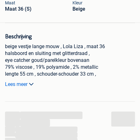
Maat
Kleur
Maat 36 (S)
Beige
Beschrijving
beige vestje lange mouw , Lola Liza , maat 36
halsboord en sluiting met glitterdraad ,
eye catcher goud/parelkleur bovenaan
79% viscose , 19% polyamide , 2% metallic
lengte 55 cm , schouder-schouder 33 cm ,
oksel-oksel 45 cm
Lees meer
Ter plaatse ophalen , geen koerier , cash betalen.
...
...
...
...