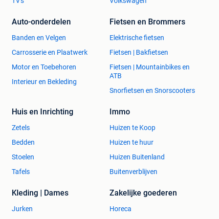
TV's
Volkswagen
Auto-onderdelen
Fietsen en Brommers
Banden en Velgen
Elektrische fietsen
Carrosserie en Plaatwerk
Fietsen | Bakfietsen
Motor en Toebehoren
Fietsen | Mountainbikes en
ATB
Interieur en Bekleding
Snorfietsen en Snorscooters
Huis en Inrichting
Immo
Zetels
Huizen te Koop
Bedden
Huizen te huur
Stoelen
Huizen Buitenland
Tafels
Buitenverblijven
Kleding | Dames
Zakelijke goederen
Jurken
Horeca