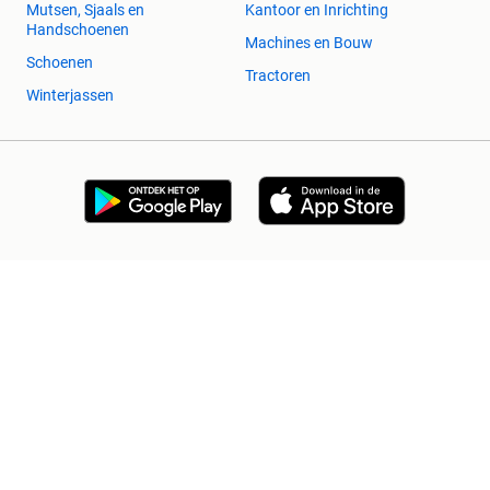
Mutsen, Sjaals en
Kantoor en Inrichting
Handschoenen
Machines en Bouw
Schoenen
Tractoren
Winterjassen
2dehands Zakelijk
Veilig en Succesvol
Help en info
Voorwaarden
Privacyverklaring
Cookiebeleid
Privacyvoorkeuren
Over 2dehands
Adevinta