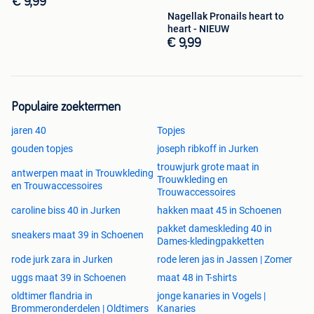
€ 9,99
Nagellak Pronails heart to
heart - NIEUW
€ 9,99
Populaire zoektermen
jaren 40
Topjes
gouden topjes
joseph ribkoff in Jurken
trouwjurk grote maat in
antwerpen maat in Trouwkleding
Trouwkleding en
en Trouwaccessoires
Trouwaccessoires
caroline biss 40 in Jurken
hakken maat 45 in Schoenen
pakket dameskleding 40 in
sneakers maat 39 in Schoenen
Dames-kledingpakketten
rode jurk zara in Jurken
rode leren jas in Jassen | Zomer
uggs maat 39 in Schoenen
maat 48 in T-shirts
oldtimer flandria in
jonge kanaries in Vogels |
Brommeronderdelen | Oldtimers
Kanaries