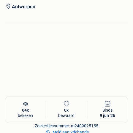
Antwerpen
64x
0x
Sinds
bekeken
bewaard
9 jun '26
Zoekertjesnummer: m2409025155
Meld aan 2dehands