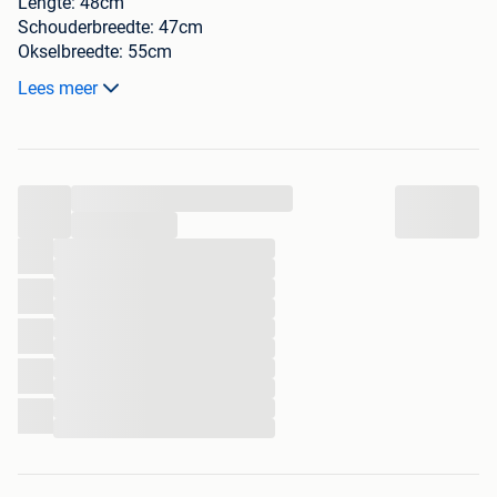
Lengte: 48cm
Schouderbreedte: 47cm
Okselbreedte: 55cm
Mouwlengte: 44cm
Lees meer
Slechts enkele keren gedragen, dus in zeer goede staat
Verzendkosten volgens tarieven van Bpost
Verzending enkel binnen België, geen ophaling mogelijk
...
...
...
...
...
...
...
...
...
...
...
...