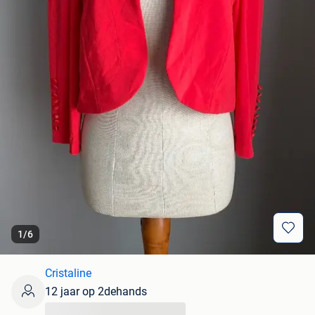
1
/
6
Cristaline
12 jaar op 2dehands
...