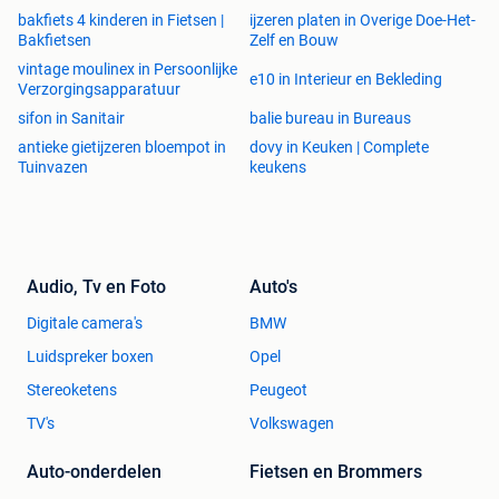
bakfiets 4 kinderen in Fietsen |
ijzeren platen in Overige Doe-Het-
Bakfietsen
Zelf en Bouw
vintage moulinex in Persoonlijke
e10 in Interieur en Bekleding
Verzorgingsapparatuur
sifon in Sanitair
balie bureau in Bureaus
antieke gietijzeren bloempot in
dovy in Keuken | Complete
Tuinvazen
keukens
Audio, Tv en Foto
Auto's
Digitale camera's
BMW
Luidspreker boxen
Opel
Stereoketens
Peugeot
TV's
Volkswagen
Auto-onderdelen
Fietsen en Brommers