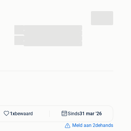
levard.nl nog veel meer aanbiedingen en artikelen,
= OP !
...
...
...
...
1x
bewaard
Sinds
31 mar '26
Meld aan 2dehands