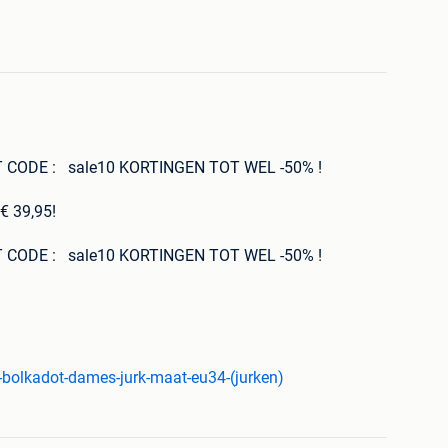
CODE : sale10 KORTINGEN TOT WEL -50% !
€ 39,95!
CODE : sale10 KORTINGEN TOT WEL -50% !
antie
ontact/Mister Cash/creditcard en achteraf betalen met
makkelijk uw online aankoop bij ons afrekenen.
vangst van de bestelling
-bolkadot-dames-jurk-maat-eu34-(jurken)
t Webwinkel Keur Keurmerk dus je doet een veilige