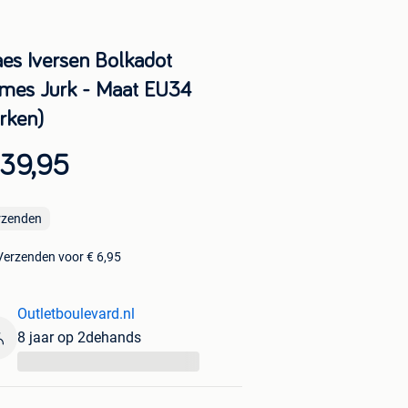
aes Iversen Bolkadot
mes Jurk - Maat EU34
urken)
 39,95
rzenden
Verzenden voor € 6,95
Outletboulevard.nl
8 jaar op 2dehands
...