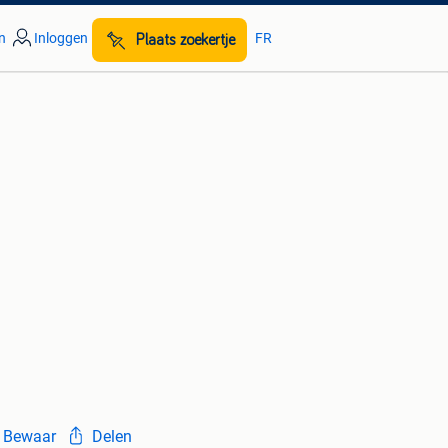
n
Inloggen
FR
Plaats zoekertje
Bewaar
Delen