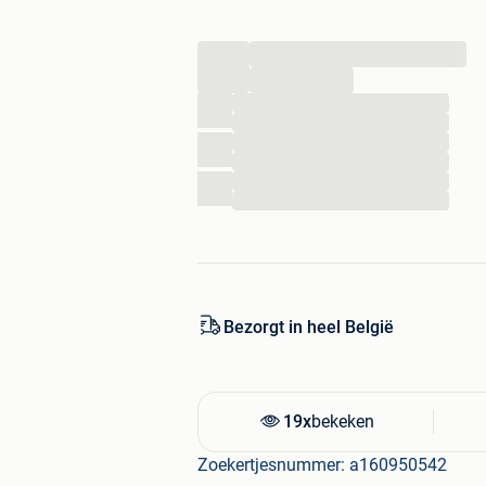
Naast deze aanbieding heeft Outletbou
...
dus kijk snel op de webshop want OP 
...
...
...
...
...
...
...
Bezorgt in heel België
19x
bekeken
Zoekertjesnummer: a160950542