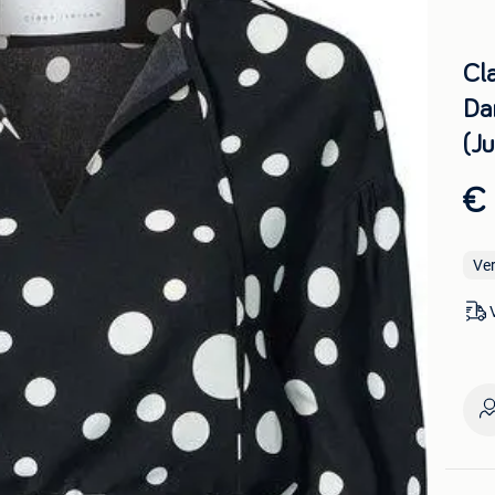
Cl
Da
(J
€
Ve