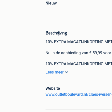
Nieuw
Beschrijving
10% EXTRA MAGAZIJNKORTING MET 
Nu in de aanbieding van € 59,99 voor 
10% EXTRA MAGAZIJNKORTING MET 
* Nieuwe artikelen met standaard gar
Lees meer
* Altijd scherpe prijzen
* Veilig online betalen met o.a. Banc
Klarna kunt u vertrouwd, veilig en ge
Website
* Retourneren binnen 14 dagen na ont
www.outletboulevard.nl/claes-iversen
Outletboulevard is aangesloten bij he
aankoop.