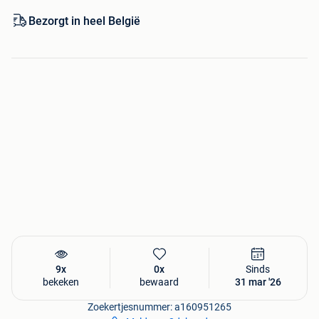
Naast deze aanbieding heeft Outletboulevard.nl nog veel
Bezorgt in heel België
meer aanbiedingen en artikelen, dus kijk snel op de
webshop want OP = OP !
9x
0x
Sinds
bekeken
bewaard
31 mar '26
Zoekertjesnummer: a160951265