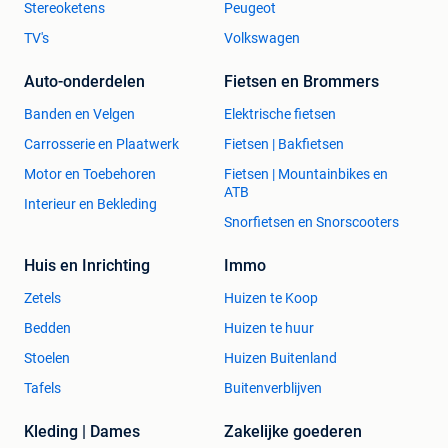
Stereoketens
Peugeot
TV's
Volkswagen
Auto-onderdelen
Fietsen en Brommers
Banden en Velgen
Elektrische fietsen
Carrosserie en Plaatwerk
Fietsen | Bakfietsen
Motor en Toebehoren
Fietsen | Mountainbikes en
ATB
Interieur en Bekleding
Snorfietsen en Snorscooters
Huis en Inrichting
Immo
Zetels
Huizen te Koop
Bedden
Huizen te huur
Stoelen
Huizen Buitenland
Tafels
Buitenverblijven
Kleding | Dames
Zakelijke goederen