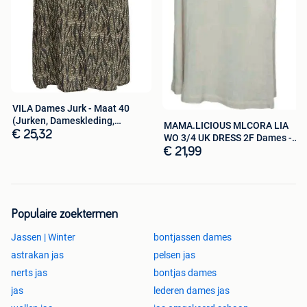
VILA Dames Jurk - Maat 40
(Jurken, Dameskleding,
MAMA.LICIOUS MLCORA LIA
Kleding)
€ 25,32
WO 3/4 UK DRESS 2F Dames -
Maat M
€ 21,99
Populaire zoektermen
Jassen | Winter
bontjassen dames
astrakan jas
pelsen jas
nerts jas
bontjas dames
jas
lederen dames jas