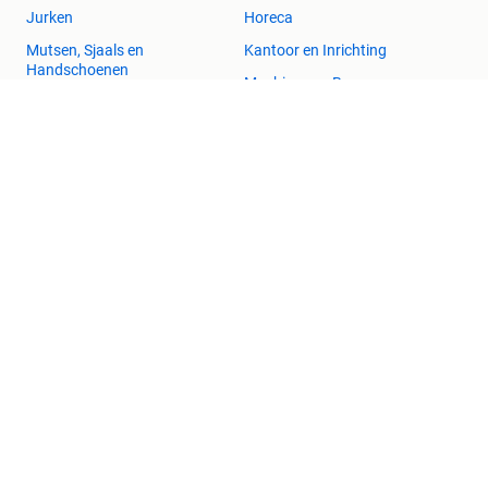
Jurken
Horeca
Mutsen, Sjaals en
Kantoor en Inrichting
Handschoenen
Machines en Bouw
Schoenen
Tractoren
Winterjassen
2dehands Zakelijk
Veilig en Succesvol
Help en info
Voorwaarden
Privacyverklaring
Cookiebeleid
Privacyvoorkeuren