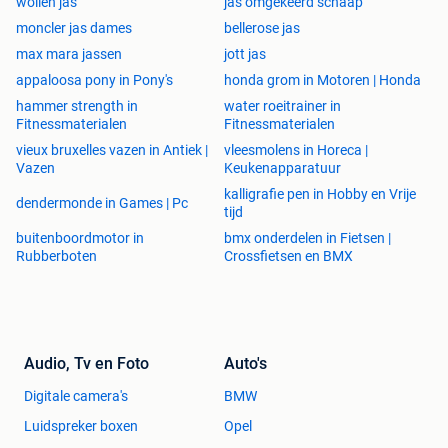
wollen jas
jas omgekeerd schaap
moncler jas dames
bellerose jas
max mara jassen
jott jas
appaloosa pony in Pony's
honda grom in Motoren | Honda
hammer strength in
water roeitrainer in
Fitnessmaterialen
Fitnessmaterialen
vieux bruxelles vazen in Antiek |
vleesmolens in Horeca |
Vazen
Keukenapparatuur
kalligrafie pen in Hobby en Vrije
dendermonde in Games | Pc
tijd
buitenboordmotor in
bmx onderdelen in Fietsen |
Rubberboten
Crossfietsen en BMX
Audio, Tv en Foto
Auto's
Digitale camera's
BMW
Luidspreker boxen
Opel