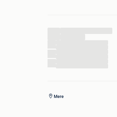
Zie ook dvd's en games
...
...
...
...
...
...
...
...
Mere