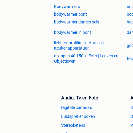
Bodywarmers
bod
bodywarmer bont
bo
bodywarmer dames pels
bo
bodywarmer in bont
da
liebherr profiline in Horeca |
goo
Keukenapparatuur
olympus 40 150 in Foto | Lenzen en
fel
Objectieven
Audio, Tv en Foto
A
Digitale camera's
Luidspreker boxen
O
Stereoketens
P