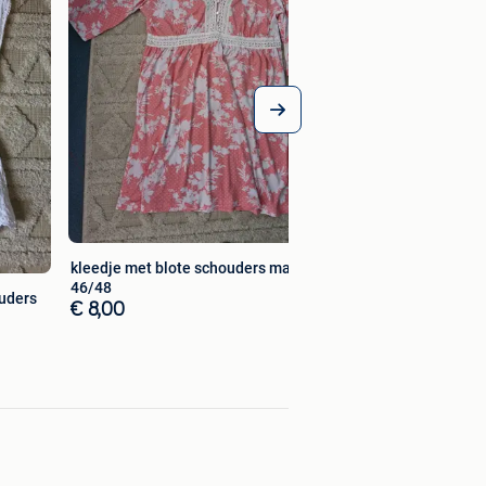
kleedje met blote schouders maat
46/48
ouders
€ 8,00