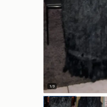
1
/
3