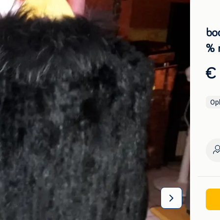
bo
% 
€
Op