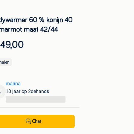
dywarmer 60 % konijn 40
marmot maat 42/44
 49,00
halen
marina
10 jaar op 2dehands
...
Chat