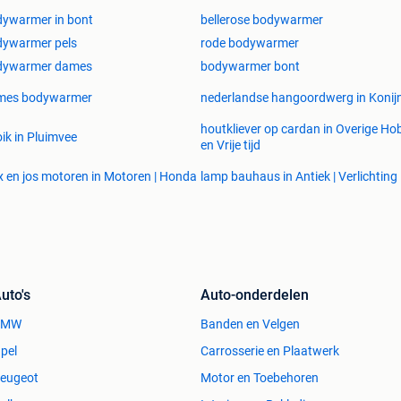
ywarmer in bont
bellerose bodywarmer
dywarmer pels
rode bodywarmer
dywarmer dames
bodywarmer bont
mes bodywarmer
nederlandse hangoordwerg in Konij
houtkliever op cardan in Overige Ho
ik in Pluimvee
en Vrije tijd
ix en jos motoren in Motoren | Honda
lamp bauhaus in Antiek | Verlichting
uto's
Auto-onderdelen
BMW
Banden en Velgen
pel
Carrosserie en Plaatwerk
eugeot
Motor en Toebehoren