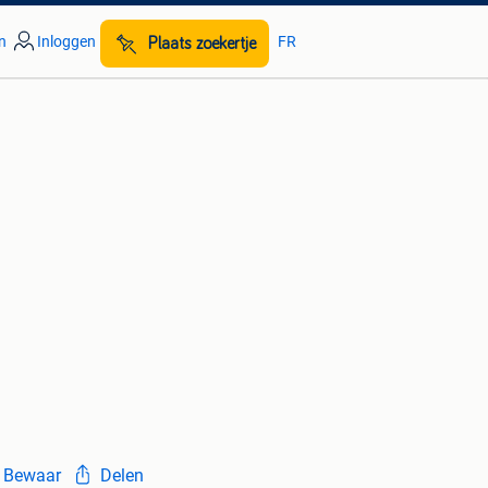
n
Inloggen
FR
Plaats zoekertje
Bewaar
Delen