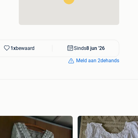
1x
bewaard
Sinds
8 jun '26
Meld aan 2dehands