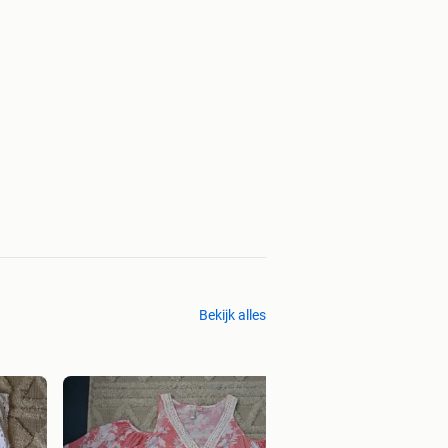
Bekijk alles
Topje maat 46/48
€ 5,00