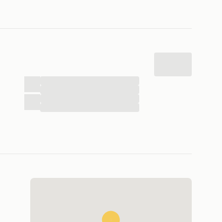
...
...
...
...