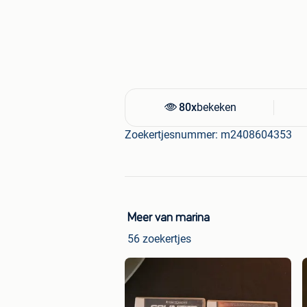
80x
bekeken
Zoekertjesnummer: m2408604353
Meer van marina
56 zoekertjes