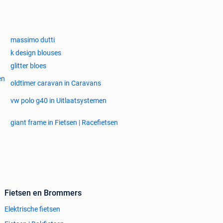
massimo dutti
k design blouses
glitter bloes
en
oldtimer caravan in Caravans
vw polo g40 in Uitlaatsystemen
giant frame in Fietsen | Racefietsen
Fietsen en Brommers
Elektrische fietsen