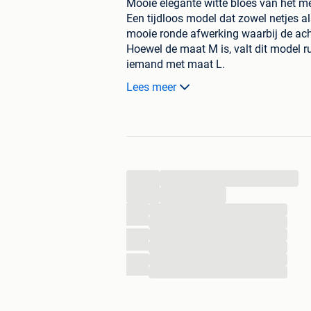
Mooie elegante witte bloes van het m
Een tijdloos model dat zowel netjes a
mooie ronde afwerking waarbij de ach
Hoewel de maat M is, valt dit model 
iemand met maat L.
Details:
Lees meer
• Merk: Massimo Dutti
• Maat: M (valt ruim, geschikt voor M/
• Kleur: wit
• Lange mouwen
• Materiaal: 100% polyester
• Lengte voorkant: ± 61 cm
...
• Lengte achterkant: ± 73 cm
...
• Mooie ronde afwerking onderaan
...
Een stijlvolle basisbloes die makkelij
...
...
...
...
...