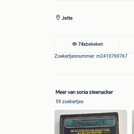
Jette
74x
bekeken
Zoekertjesnummer: m2410769767
Meer van sonia steenacker
59 zoekertjes