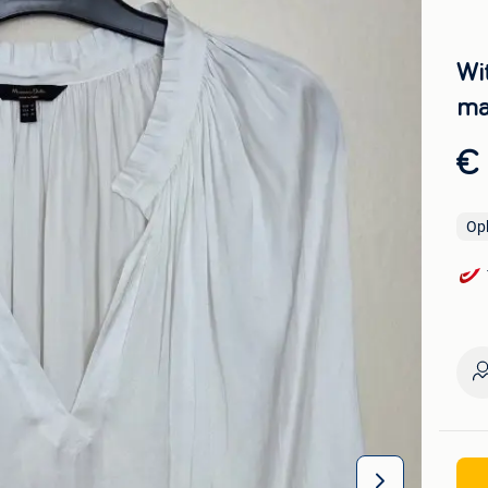
Wi
ma
€
Op