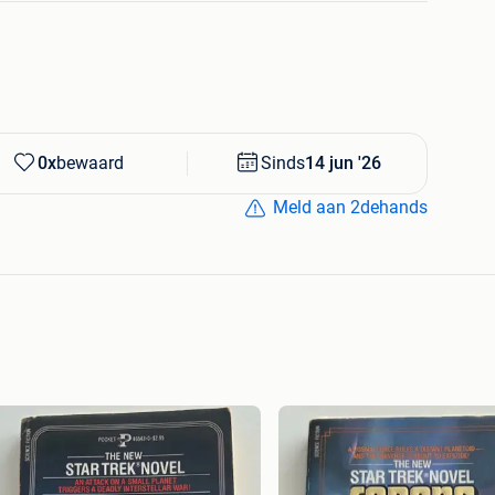
0x
bewaard
Sinds
14 jun '26
Meld aan 2dehands