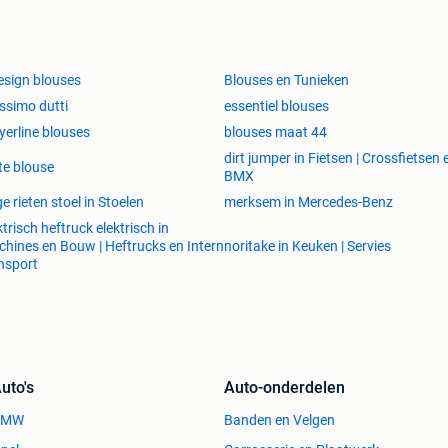
esign blouses
Blouses en Tunieken
simo dutti
essentiel blouses
erline blouses
blouses maat 44
dirt jumper in Fietsen | Crossfietsen 
te blouse
BMX
e rieten stoel in Stoelen
merksem in Mercedes-Benz
ktrisch heftruck elektrisch in
hines en Bouw | Heftrucks en Intern
noritake in Keuken | Servies
nsport
uto's
Auto-onderdelen
BMW
Banden en Velgen