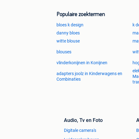
Populaire zoektermen
bloes k design
k d
danny bloes
mas
witte blouse
may
blouses
wit
vlinderkonijnen in Konijnen
hog
ele
adapters joolz in Kinderwagens en
Mac
Combinaties
tra
Audio, Tv en Foto
A
Digitale camera's