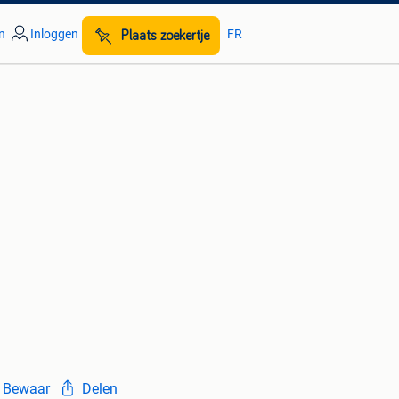
n
Inloggen
FR
Plaats zoekertje
Bewaar
Delen