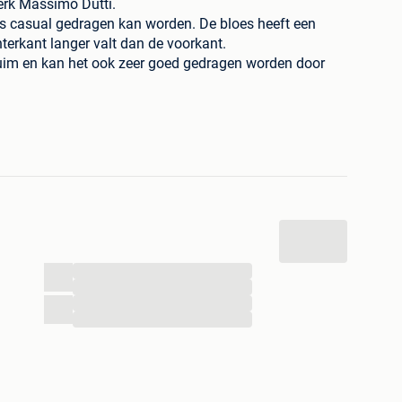
erk Massimo Dutti.
ls casual gedragen kan worden. De bloes heeft een
terkant langer valt dan de voorkant.
ruim en kan het ook zeer goed gedragen worden door
L)
...
k te combineren is met een jeans, pantalon of rok.
...
...
...