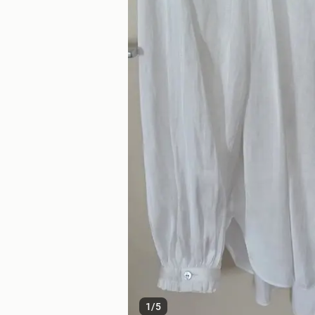
1
/
5