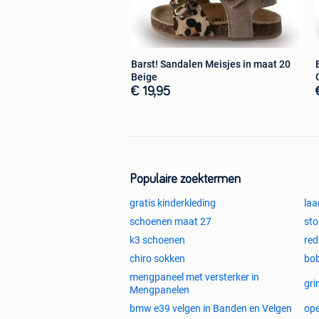
Barst! Sandalen Meisjes in maat 20
Beige
€ 19,95
Populaire zoektermen
gratis kinderkleding
laa
schoenen maat 27
sto
k3 schoenen
red
chiro sokken
bo
mengpaneel met versterker in
gri
Mengpanelen
bmw e39 velgen in Banden en Velgen
ope