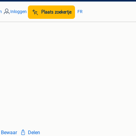
n
Inloggen
FR
Plaats zoekertje
Bewaar
Delen