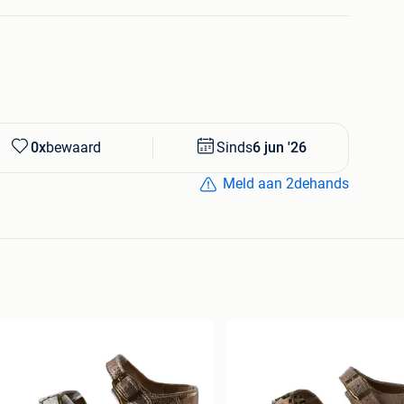
0x
bewaard
Sinds
6 jun '26
Meld aan 2dehands