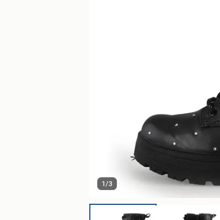
1
/
3