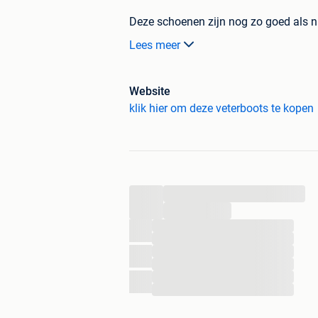
Deze schoenen zijn nog zo goed als n
schoenmakers. Alle foto's zijn van de 
Lees meer
producten is er maar 1 op voorraad. Dus
Onze voordelen:
- Achteraf betalen, Bancontact en Pay
Website
- 100% Kwaliteitsgarantie
klik hier om deze veterboots te kopen
- Voordelig en eenvoudig retourneren 
- Voor 21:30 besteld is morgen in huis
We zien je graag terug op onze webs
merkschoenen uit onze collectie!
...
Groetjes,
...
...
...
Het 95percent-team
...
...
...
...