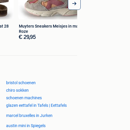
at 28
Muyters Sneakers Meisjes in maat 28
Roze
€ 29,95
bristol schoenen
chiro sokken
schoenen machines
glazen eettafel in Tafels | Eettafels
marcel bruxelles in Jurken
austin mini in Spiegels