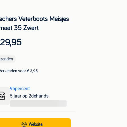
echers Veterboots Meisjes
 maat 35 Zwart
 29,95
rzenden
Verzenden voor € 3,95
95percent
5 jaar op 2dehands
...
Website