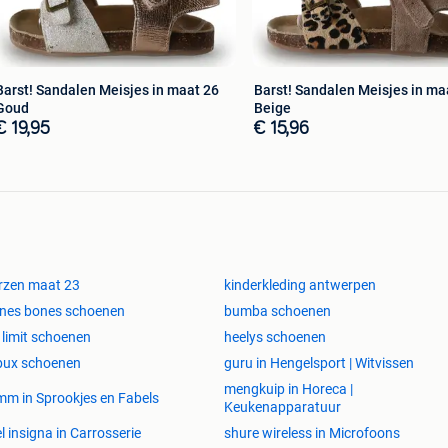
Barst! Sandalen Meisjes in maat 26
Barst! Sandalen Meisjes in ma
Goud
Beige
€ 19,95
€ 15,96
rzen maat 23
kinderkleding antwerpen
nes bones schoenen
bumba schoenen
 limit schoenen
heelys schoenen
bux schoenen
guru in Hengelsport | Witvissen
mengkuip in Horeca |
mm in Sprookjes en Fabels
Keukenapparatuur
l insigna in Carrosserie
shure wireless in Microfoons