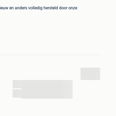
ieuw en anders volledig hersteld door onze
producten zelf dus je weet wat je koopt.Van alle
 het is belangrijk er snel bij te zijn.
Pal
via bPost of PostNL
!
hop voor deze of andere goedkope refurbished
...
...
...
...