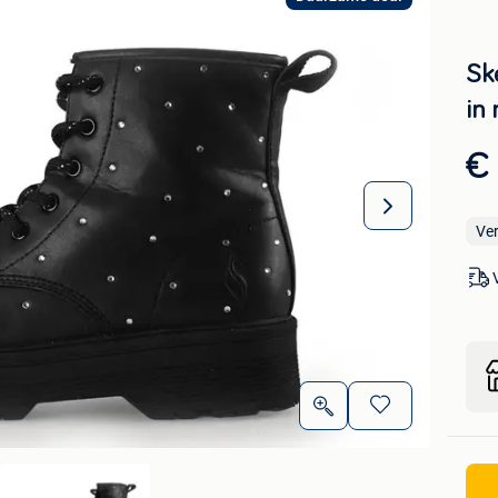
Sk
in
€
Ve