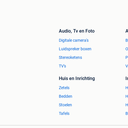
Audio, Tv en Foto
A
Digitale camera's
Luidspreker boxen
O
Stereoketens
P
TV's
V
Huis en Inrichting
Zetels
H
Bedden
H
Stoelen
H
Tafels
B