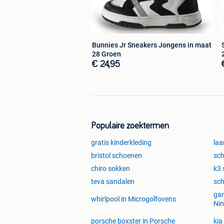
Bunnies Jr Sneakers Jongens in maat
28 Groen
€ 24,95
Populaire zoektermen
gratis kinderkleding
laa
bristol schoenen
sc
chiro sokken
k3
teva sandalen
sc
gam
whirlpool in Microgolfovens
Ni
porsche boxster in Porsche
kia