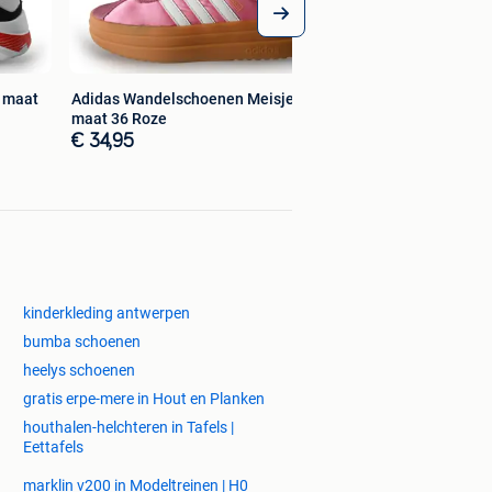
n maat
Adidas Wandelschoenen Meisjes in
maat 36 Roze
€ 34,95
kinderkleding antwerpen
bumba schoenen
heelys schoenen
gratis erpe-mere in Hout en Planken
houthalen-helchteren in Tafels |
Eettafels
marklin v200 in Modeltreinen | H0