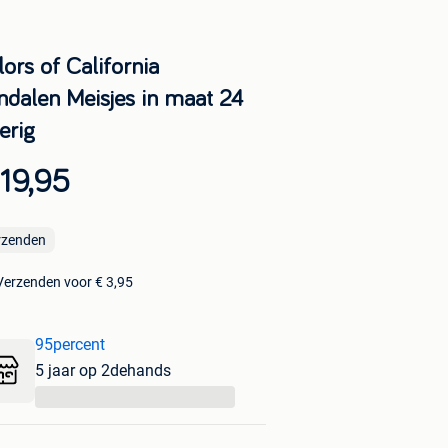
ors of California
ndalen Meisjes in maat 24
erig
19,95
rzenden
Verzenden voor € 3,95
95percent
5 jaar op 2dehands
...