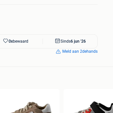
0x
bewaard
Sinds
6 jun '26
Meld aan 2dehands