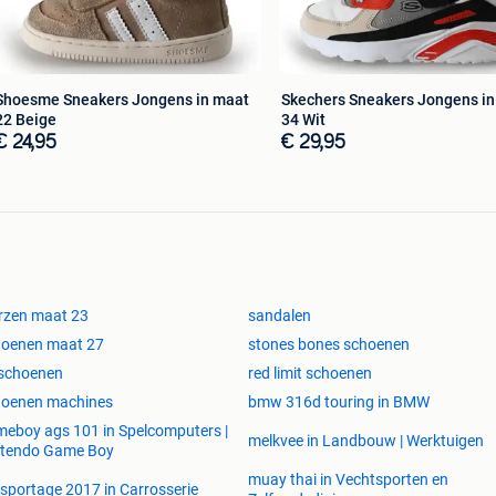
Shoesme Sneakers Jongens in maat
Skechers Sneakers Jongens i
22 Beige
34 Wit
€ 24,95
€ 29,95
rzen maat 23
sandalen
hoenen maat 27
stones bones schoenen
 schoenen
red limit schoenen
hoenen machines
bmw 316d touring in BMW
eboy ags 101 in Spelcomputers |
melkvee in Landbouw | Werktuigen
ntendo Game Boy
muay thai in Vechtsporten en
 sportage 2017 in Carrosserie