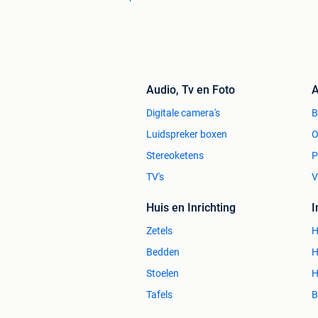
Audio, Tv en Foto
A
Digitale camera's
Luidspreker boxen
O
Stereoketens
P
TV's
V
Huis en Inrichting
Zetels
H
Bedden
H
Stoelen
H
Tafels
B