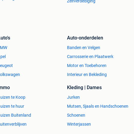
Zelfverdediging
uto's
Auto-onderdelen
BMW
Banden en Velgen
pel
Carrosserie en Plaatwerk
eugeot
Motor en Toebehoren
olkswagen
Interieur en Bekleding
Immo
Kleding | Dames
uizen te Koop
Jurken
uizen te huur
Mutsen, Sjaals en Handschoenen
uizen Buitenland
Schoenen
uitenverblijven
Winterjassen