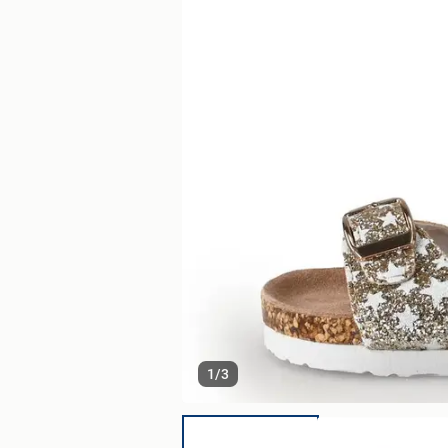
1
/
3