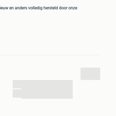
ieuw en anders volledig hersteld door onze
producten zelf dus je weet wat je koopt.Van alle
 het is belangrijk er snel bij te zijn.
Pal
via bPost of PostNL
!
hop voor deze of andere goedkope refurbished
...
...
...
...