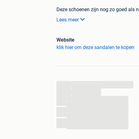
Deze schoenen zijn nog zo goed als n
schoenmakers. Alle foto's zijn van de 
Lees meer
producten is er maar 1 op voorraad. Dus
Onze voordelen:
- Achteraf betalen, Bancontact en Pay
Website
- 100% Kwaliteitsgarantie
klik hier om deze sandalen te kopen
- Voordelig en eenvoudig retourneren 
- Voor 21:30 besteld is morgen in huis
We zien je graag terug op onze webs
merkschoenen uit onze collectie!
...
Groetjes,
...
...
...
Het 95percent-team
...
...
...
...