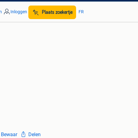
n
Inloggen
FR
Plaats zoekertje
Bewaar
Delen