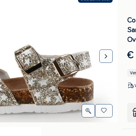
Col
Sa
Ov
€ 
Ve