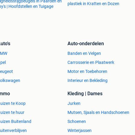
ligheidsstijgbeugels in Paarden en
plastiek in Kratten en Dozen
y's | Hoofdstellen en Tuigage
uto's
Auto-onderdelen
BMW
Banden en Velgen
pel
Carrosserie en Plaatwerk
eugeot
Motor en Toebehoren
olkswagen
Interieur en Bekleding
Immo
Kleding | Dames
uizen te Koop
Jurken
uizen te huur
Mutsen, Sjaals en Handschoenen
uizen Buitenland
Schoenen
uitenverblijven
Winterjassen