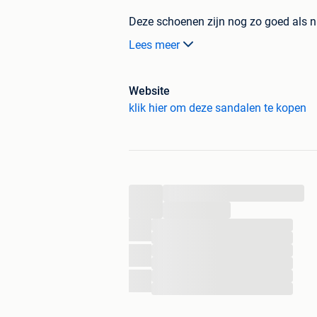
Deze schoenen zijn nog zo goed als n
schoenmakers. Alle foto's zijn van de 
Lees meer
producten is er maar 1 op voorraad. Dus
Onze voordelen:
- Achteraf betalen, Bancontact en Pay
Website
- 100% Kwaliteitsgarantie
klik hier om deze sandalen te kopen
- Voordelig en eenvoudig retourneren 
- Voor 21:30 besteld is morgen in huis
We zien je graag terug op onze webs
merkschoenen uit onze collectie!
...
Groetjes,
...
...
...
Het 95percent-team
...
...
...
...