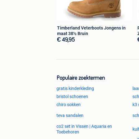
Timberland Veterboots Jongens in
maat 38½ Bruin
€ 49,95
Populaire zoektermen
gratis kinderkleding
laa
bristol schoenen
sc
chiro sokken
k3
teva sandalen
sc
co2 set in Vissen | Aquaria en
kui
Toebehoren