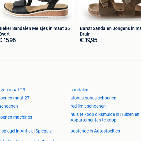
Rieker Sandalen Meisjes in maat 36
Barst! Sandalen Jongens in m
Zwart
Bruin
€ 15,96
€ 19,95
rzen maat 23
sandalen
hoenen maat 27
stones bones schoenen
 schoenen
red limit schoenen
huis te koop diksmuide in Huizen en
hoenen machines
Appartementen te koop
f spiegel in Antiek | Spiegels
oostende in Autostoeltjes