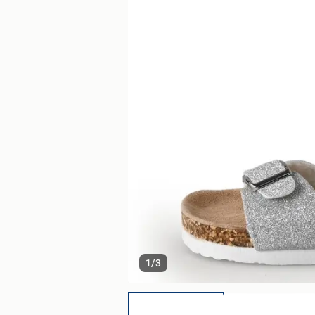
1
/
3