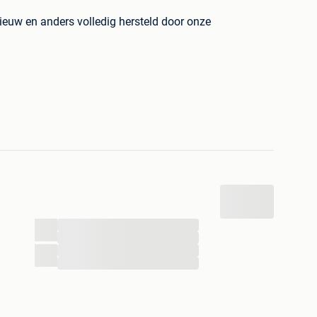
ieuw en anders volledig hersteld door onze
producten zelf dus je weet wat je koopt.Van alle
 het is belangrijk er snel bij te zijn.
Pal
via bPost of PostNL
!
hop voor deze of andere goedkope refurbished
...
...
...
...