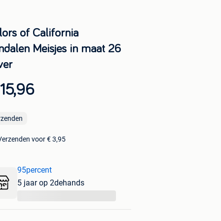
ors of California
ndalen Meisjes in maat 26
ver
15,96
rzenden
Verzenden voor € 3,95
95percent
5 jaar op 2dehands
...