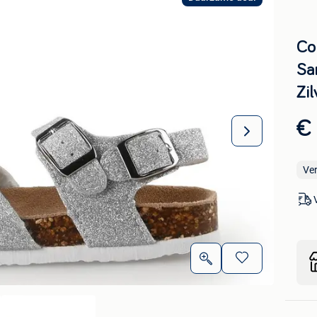
Col
Sa
Zil
€ 
Ve