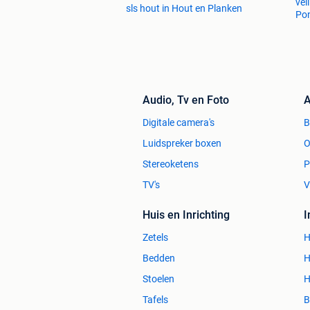
vei
sls hout in Hout en Planken
Pon
Audio, Tv en Foto
A
Digitale camera's
Luidspreker boxen
O
Stereoketens
P
TV's
V
Huis en Inrichting
Zetels
H
Bedden
H
Stoelen
H
Tafels
B