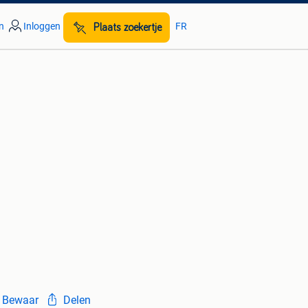
n
Inloggen
FR
Plaats zoekertje
Bewaar
Delen