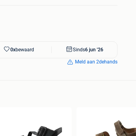
0x
bewaard
Sinds
6 jun '26
Meld aan 2dehands