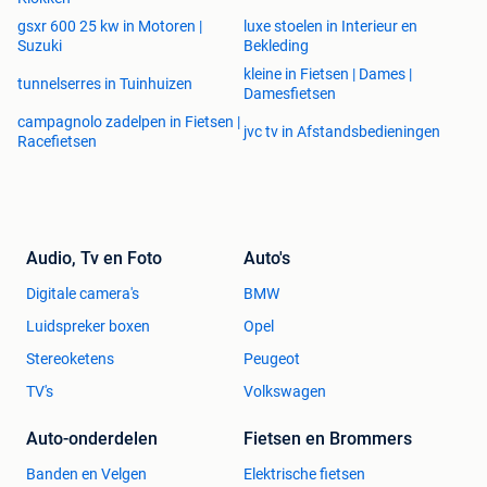
gsxr 600 25 kw in Motoren |
luxe stoelen in Interieur en
Suzuki
Bekleding
kleine in Fietsen | Dames |
tunnelserres in Tuinhuizen
Damesfietsen
campagnolo zadelpen in Fietsen |
jvc tv in Afstandsbedieningen
Racefietsen
Audio, Tv en Foto
Auto's
Digitale camera's
BMW
Luidspreker boxen
Opel
Stereoketens
Peugeot
TV's
Volkswagen
Auto-onderdelen
Fietsen en Brommers
Banden en Velgen
Elektrische fietsen