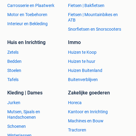
Carrosserie en Plaatwerk
Fietsen | Bakfietsen
Motor en Toebehoren
Fietsen | Mountainbikes en
ATB
Interieur en Bekleding
Snorfietsen en Snorscooters
Huis en Inrichting
Immo
Zetels
Huizen te Koop
Bedden
Huizen te huur
Stoelen
Huizen Buitenland
Tafels
Buitenverblijven
Kleding | Dames
Zakelijke goederen
Jurken
Horeca
Mutsen, Sjaals en
Kantoor en Inrichting
Handschoenen
Machines en Bouw
Schoenen
Tractoren
Winterjassen