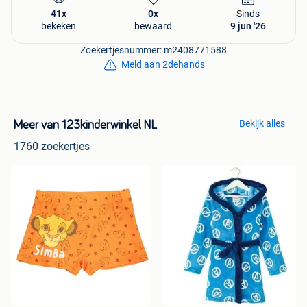
41x
0x
Sinds
bekeken
bewaard
9 jun '26
Zoekertjesnummer: m2408771588
Meld aan 2dehands
Bekijk alles
Meer van 123kinderwinkel NL
1760 zoekertjes