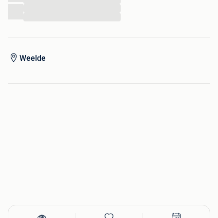
...
...
Weelde