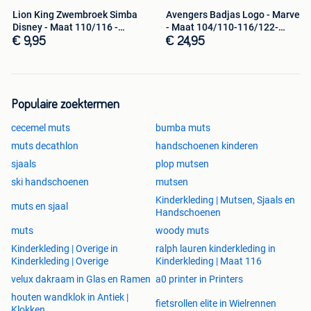
Lion King Zwembroek Simba
Avengers Badjas Logo - Marvel
Disney - Maat 110/116 -
- Maat 104/110-116/122-
122/128
128/134
€ 9,95
€ 24,95
Populaire zoektermen
cecemel muts
bumba muts
muts decathlon
handschoenen kinderen
sjaals
plop mutsen
ski handschoenen
mutsen
Kinderkleding | Mutsen, Sjaals en
muts en sjaal
Handschoenen
muts
woody muts
Kinderkleding | Overige in
ralph lauren kinderkleding in
Kinderkleding | Overige
Kinderkleding | Maat 116
velux dakraam in Glas en Ramen
a0 printer in Printers
houten wandklok in Antiek |
fietsrollen elite in Wielrennen
Klokken