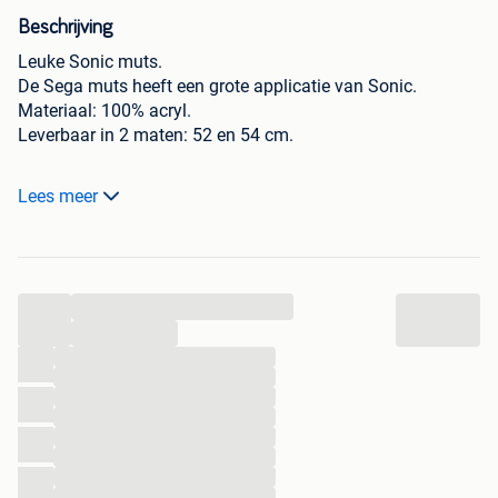
Beschrijving
Leuke Sonic muts.
De Sega muts heeft een grote applicatie van Sonic.
Materiaal: 100% acryl.
Leverbaar in 2 maten: 52 en 54 cm.
Leverbaar in blauw of rood/grijs.
Lees meer
Bestel direct online; wij leveren uit eigen voorraad.
Gratis verzending binnen Nederland, België en Duitsland
bij een bestelling vanaf 75 euro.
...
123KINDERWINKEL
...
Sprendlingenstraat 22
...
...
NL - 5061KN Oisterwijk
...
Telefoon en WhatsApp: +31 6 339 229 88.
...
...
...
...
...