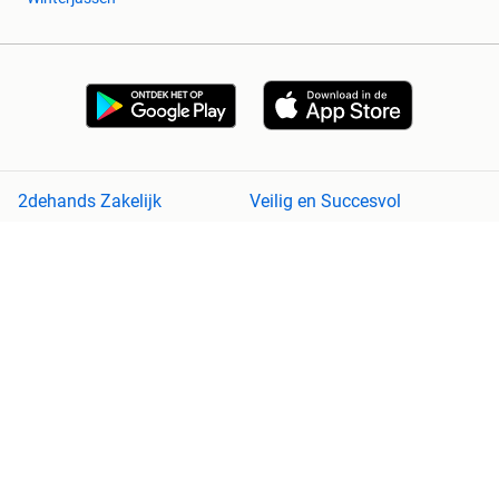
2dehands Zakelijk
Veilig en Succesvol
Help en info
Voorwaarden
Privacyverklaring
Cookiebeleid
Privacyvoorkeuren
Over 2dehands
Adevinta
Sitemap