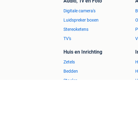
Audio, Tv en Foto
A
Digitale camera's
Luidspreker boxen
O
Stereoketens
P
TV's
V
Huis en Inrichting
Zetels
H
Bedden
H
Stoelen
H
Tafels
B