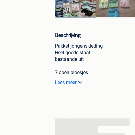
Beschrijving
Pakket jongenskleding
Heel goede staat
bestaande uit
7 open bloesjes
1 jeans short
Lees meer
2 hemdjes met korte mouwen
2 onderlijfjes (niet op foto)
12€ voor het pakket
Ophalen of verzenden
...
...