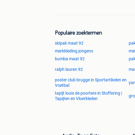
Populaire zoektermen
skipak maat 92
pak
merkkleding jongens
mei
bumba maat 92
pak
ralph lauren 92
ma
poster club brugge in Sportartikelen en
yam
Voetbal
tapijt louis de poortere in Stoffering |
gro
Tapijten en Vloerkleden