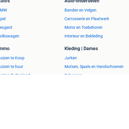
uto's
Auto-onderdelen
BMW
Banden en Velgen
pel
Carrosserie en Plaatwerk
eugeot
Motor en Toebehoren
olkswagen
Interieur en Bekleding
Immo
Kleding | Dames
uizen te Koop
Jurken
uizen te huur
Mutsen, Sjaals en Handschoenen
uizen Buitenland
Schoenen
uitenverblijven
Winterjassen