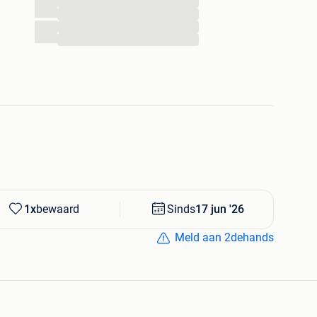
...
...
...
...
1x
bewaard
Sinds
17 jun '26
Meld aan 2dehands