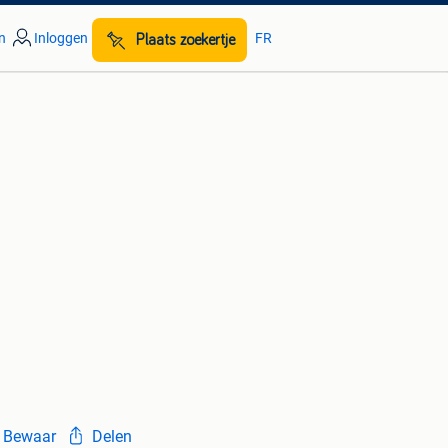
n
Inloggen
FR
Plaats zoekertje
Bewaar
Delen