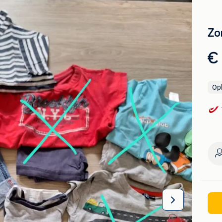
Zo
€
Op