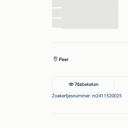
...
...
...
...
...
...
Peer
76x
bekeken
Zoekertjesnummer: m2411520025