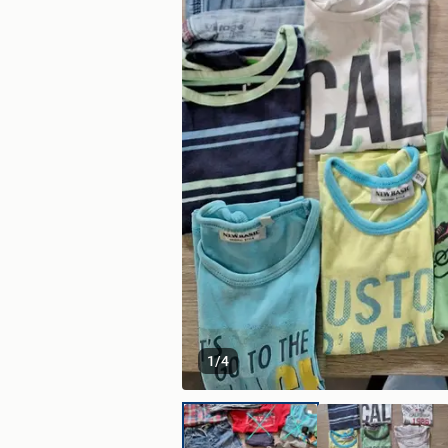
1
/
4