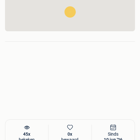
45x
0x
Sinds
bekeken
bewaard
10 jun '26