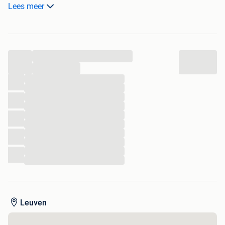
• Heerlijk warm voor herfst en winter
Lees meer
Comfortabel en praktisch voor dagelijks gebruik.
In goede gebruikte staat.
...
...
...
...
...
...
...
...
...
...
...
...
Leuven