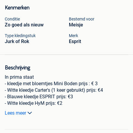
Kenmerken
Conditie
Bestemd voor
Zo goed als nieuw
Meisje
Type kledingstuk
Merk
Jurk of Rok
Esprit
Beschrijving
In prima staat
- kleedje met bloemtjes Mini Boden prijs : € 3
- Witte kleedje Carter's (1 keer gebruikt) prijs: €4
- Blauwe kleedje ESPRIT prijs: €3
- Witte kleedje HyM prijs: €2
Lees meer
4 Kleedjes samen voor € 10
OPHALEN
Zie ook mijn andere zoekertjes