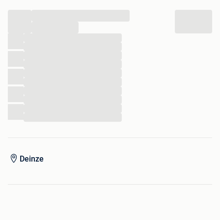
...
...
...
...
...
...
...
...
...
...
...
...
Deinze