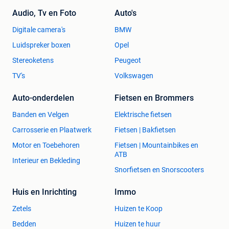
Audio, Tv en Foto
Auto's
Digitale camera's
BMW
Luidspreker boxen
Opel
Stereoketens
Peugeot
TV's
Volkswagen
Auto-onderdelen
Fietsen en Brommers
Banden en Velgen
Elektrische fietsen
Carrosserie en Plaatwerk
Fietsen | Bakfietsen
Motor en Toebehoren
Fietsen | Mountainbikes en
ATB
Interieur en Bekleding
Snorfietsen en Snorscooters
Huis en Inrichting
Immo
Zetels
Huizen te Koop
Bedden
Huizen te huur