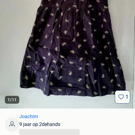
1
1
/
11
Joachim
9 jaar op 2dehands
...