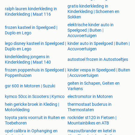
gratis kinderkleding in
ralph lauren kinderkleding in
Kinderkleding | Schoenen en
Kinderkleding | Maat 116
Sokken
elektrische kinder auto in
frozen kasteel in Speelgoed |
Speelgoed | Buiten |
Duplo en Lego
Accuvoertuigen
lego disney kasteel in Speelgoed |
kinder auto in Speelgoed | Buiten |
Duplo en Lego
Accuvoertuigen
kinderkleding jongens in
autostoel frozen in Autostoeltjes
Kinderkleding | Maat 140
frozen poppenhuis in Speelgoed |
kinder vespa in Speelgoed | Buiten
Poppenhuizen
| Accuvoertuigen
geiten in Schapen, Geiten en
gsr 600 in Motoren | Suzuki
Varkens
kymco 50cc in Scooters | Kymco
electromotor in Motoren
hein gericke broek in Kleding |
thermostaat buderus in
Motorkleding
Thermostaten
toyota yaris voorruit in Ruiten en
rockrider st120 in Fietsen |
Toebehoren
Mountainbikes en ATB
opel calibra in Ophanging en
mazoutbrander en ketel in