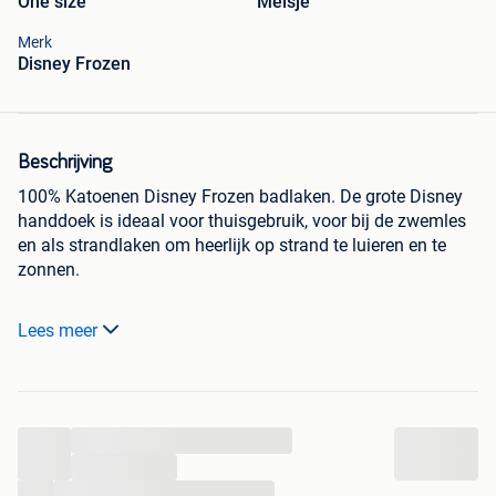
One size
Meisje
Merk
Disney Frozen
Beschrijving
100% Katoenen Disney Frozen badlaken. De grote Disney
handdoek is ideaal voor thuisgebruik, voor bij de zwemles
en als strandlaken om heerlijk op strand te luieren en te
zonnen.
Materiaal: 100% katoen.
Lees meer
Afmeting: 70 x 140 cm.
Bestel direct online; wij leveren uit eigen voorraad.
Gratis verzending binnen Nederland, België en Duitsland
...
bij een bestelling vanaf 75 euro.
...
123KINDERWINKEL
...