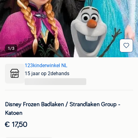
1
/
3
123kinderwinkel NL
15 jaar op 2dehands
...
Disney Frozen Badlaken / Strandlaken Group -
Katoen
€ 17,50