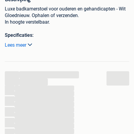
Luxe badkamerstoel voor ouderen en gehandicapten - Wit
Gloednieuw. Ophalen of verzenden.
In hoogte verstelbaar.
Specificaties:
-Hoofdkleuren: Aluminium en wit
Lees meer
-Hoofdmaterialen: Aluminiumlegering en HDPE
-Afmetingen: Zie afbeelding voor de afmetingen
-Zitdikte: 7,5 cm
-Diameter buisvormig chassis: 25 mm
...
-Maximale aanbevolen belasting: 136 kg
...
Levertijd 2-3 dagen.
...
...
...
Sneller bestellen via onze webshop!
...
...
...
...
...
...