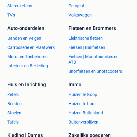
Stereoketens
Peugeot
TV's
Volkswagen
Auto-onderdelen
Fietsen en Brommers
Banden en Velgen
Elektrische fietsen
Carrosserie en Plaatwerk
Fietsen | Bakfietsen
Motor en Toebehoren
Fietsen | Mountainbikes en
ATB
Interieur en Bekleding
Snorfietsen en Snorscooters
Huis en Inrichting
Immo
Zetels
Huizen te Koop
Bedden
Huizen te huur
Stoelen
Huizen Buitenland
Tafels
Buitenverblijven
Kleding | Dames
Zakelijke goederen