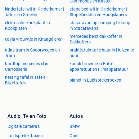
Commodes en Kasten
kindertafel wit in Kinderkamer |
stapelbed wit in Kinderkamer |
Tafels en Stoelen
Stapelbedden en Hoogslapers
elektrische kookplaat in
stacaravan op camping te koop
Kookplaten
in Stacaravans
mercedes benz dakkoffer in
cavia vrouwtje in Knaagdieren
Dakkoffers
atlas tram in Spoorwegen en
praktijkruimte te huur in Huizen te
Tram
huur
hardtop mercedes sl in
kodak brownie in Foto-
Carrosserie
apparatuur en Filmapparatuur
nesting tafel in Tafels |
pianet in Luidsprekerboxen
Bijzettafels
Audio, Tv en Foto
Auto's
Digitale camera's
BMW
Luidspreker boxen
Opel