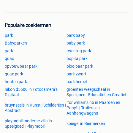
Populaire zoektermen
park
park baby
Babyparken
baby park
park
tweeling park
quax
bopita park
opvouwbaar park
plooibaar park
quax park
park zwart
houten park
park hemel
nikon d5600 in Fotocamera's
groenten weegschaal in
Digitaal
Speelgoed | Educatief en Creatief
ifor williams hb in Paarden en
bruynseels in Kunst | Schilderijen |
Pony's | Trailers en
Abstract
Aanhangwagens
playmobil moderne villa in
spiegel in Biermerken
Speelgoed | Playmobil