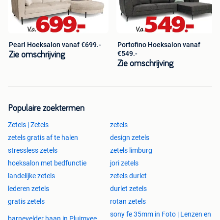
Pearl Hoeksalon vanaf €699.-
Portofino Hoeksalon vanaf
€549.-
Zie omschrijving
Zie omschrijving
Populaire zoektermen
Zetels | Zetels
zetels
zetels gratis af te halen
design zetels
stressless zetels
zetels limburg
hoeksalon met bedfunctie
jori zetels
landelijke zetels
zetels durlet
lederen zetels
durlet zetels
gratis zetels
rotan zetels
sony fe 35mm in Foto | Lenzen en
barnevelder haan in Pluimvee