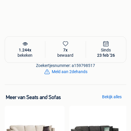
mini prijzen. Uw nieuwe zetel, direct uit voorraad leverbaar!
1.244x
7x
Sinds
bekeken
bewaard
23 feb '26
Zoekertjesnummer: a159798517
Meld aan 2dehands
Bekijk alles
Meer van Seats and Sofas