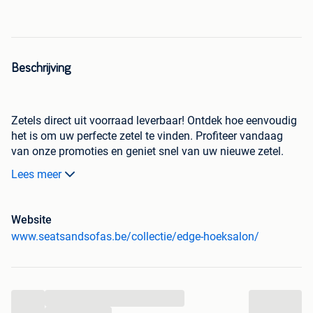
Beschrijving
Zetels direct uit voorraad leverbaar! Ontdek hoe eenvoudig
het is om uw perfecte zetel te vinden. Profiteer vandaag
van onze promoties en geniet snel van uw nieuwe zetel.
Lees meer
Met 49 Megastores in België, Nederland en Duitsland vindt
u bij ons altijd een zetel die past bij uw stijl, wensen én
budget.
Website
www.seatsandsofas.be/collectie/edge-hoeksalon/
Bij Seats and Sofas stelt u uw eigen zetel volledig naar
wens samen. Kiest u liever een zetel uit voorraad? Dan
kunt u die direct meenemen. Geen lange levertijden, wel
direct genieten van comfort.
...