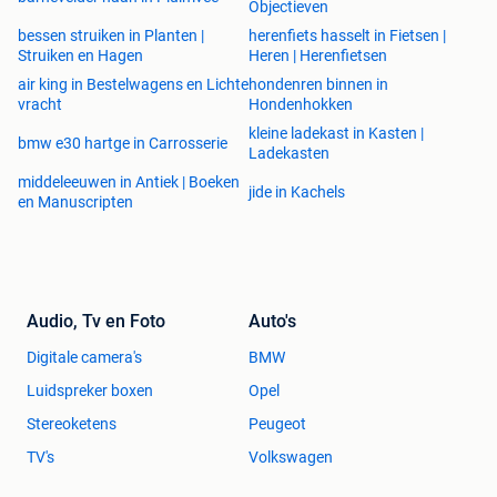
Objectieven
bessen struiken in Planten |
herenfiets hasselt in Fietsen |
Struiken en Hagen
Heren | Herenfietsen
air king in Bestelwagens en Lichte
hondenren binnen in
vracht
Hondenhokken
kleine ladekast in Kasten |
bmw e30 hartge in Carrosserie
Ladekasten
middeleeuwen in Antiek | Boeken
jide in Kachels
en Manuscripten
Audio, Tv en Foto
Auto's
Digitale camera's
BMW
Luidspreker boxen
Opel
Stereoketens
Peugeot
TV's
Volkswagen