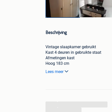
Beschrijving
Vintage slaapkamer gebruikt
Kast 4 deuren in gebruikte staat
Afmetingen kast
Hoog 183 cm
Lang 210 cm
Lees meer
Diep 60 cm
Commode met spiegel in goede staat
2pers bed en twee nachtkastjes
Bed afmetingen
Hoofdeinde 210 lang, 96 cm hoog
Voeteinde 185 lang , 66 cm hoog
...
Lengte bed 205 cm
...