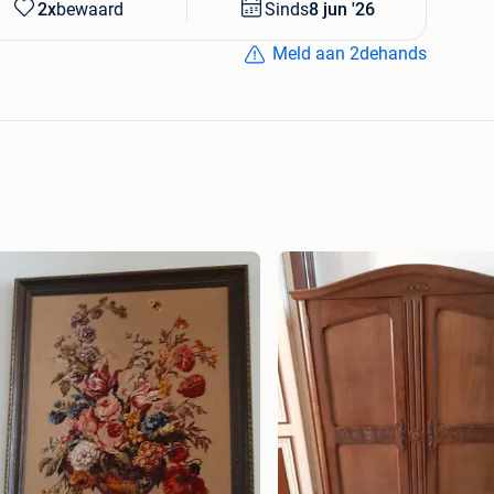
2x
bewaard
Sinds
8 jun '26
Meld aan 2dehands