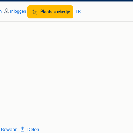
n
Inloggen
FR
Plaats zoekertje
Bewaar
Delen