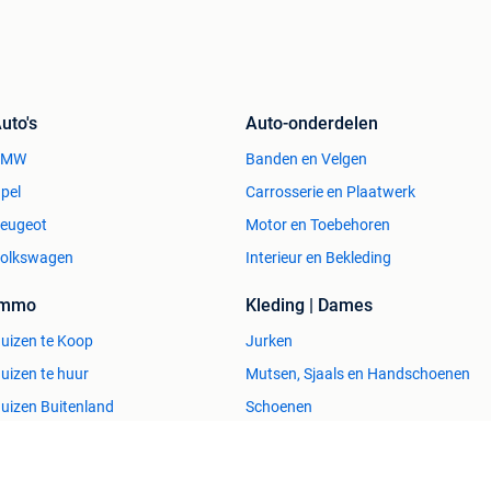
uto's
Auto-onderdelen
BMW
Banden en Velgen
pel
Carrosserie en Plaatwerk
eugeot
Motor en Toebehoren
olkswagen
Interieur en Bekleding
Immo
Kleding | Dames
uizen te Koop
Jurken
uizen te huur
Mutsen, Sjaals en Handschoenen
uizen Buitenland
Schoenen
uitenverblijven
Winterjassen