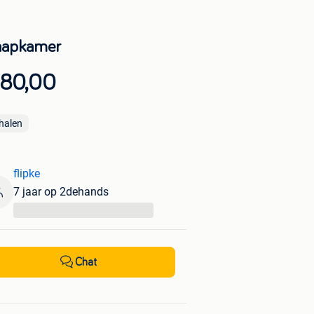
aapkamer
 80,00
halen
flipke
7 jaar op 2dehands
...
Chat