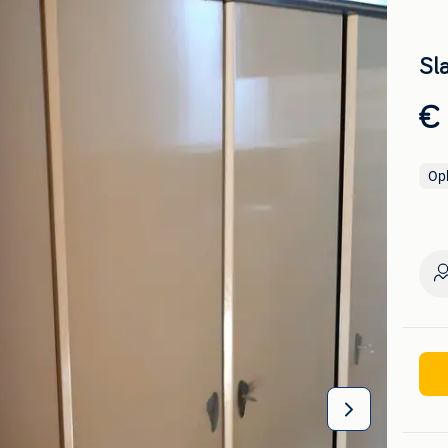
Sl
€
Op