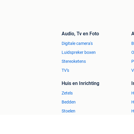
Audio, Tv en Foto
A
Digitale camera's
Luidspreker boxen
O
Stereoketens
P
TV's
V
Huis en Inrichting
Zetels
H
Bedden
H
Stoelen
H
Tafels
B