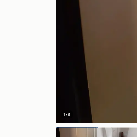
1
/
8