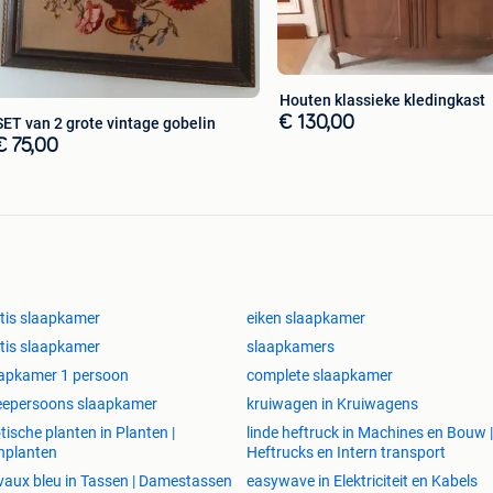
Houten klassieke kledingkast
€ 130,00
SET van 2 grote vintage gobelin
€ 75,00
tis slaapkamer
eiken slaapkamer
tis slaapkamer
slaapkamers
apkamer 1 persoon
complete slaapkamer
eepersoons slaapkamer
kruiwagen in Kruiwagens
tische planten in Planten |
linde heftruck in Machines en Bouw |
nplanten
Heftrucks en Intern transport
vaux bleu in Tassen | Damestassen
easywave in Elektriciteit en Kabels