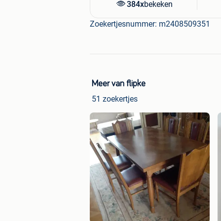
384x
bekeken
Zoekertjesnummer: m2408509351
Meer van flipke
51 zoekertjes